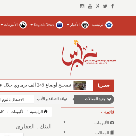
الرئيسية
الأخبار
English News
الألبومات
مقالات اجتماعية
تصحيح أوضاع 249 ألف برماوي خلال عامين أطلقها الأمير خالد الفيصل عام 1434هـ
حصريا
مقالات إقتصادية
جديد المقالات
نوافذ الثقافة و الأدب
الاحتفال باليوم 
مقالات علمية
قائمة
الرئيسية
الألبومات
كار
وطنية
الألبومات
البنك . العقارى
المقالات