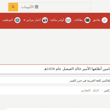
الألبومات
ملاحق
بطاقات
أوامر ملكية
أخبار نبراس
التوظيف
العالمي للغة العربية في جزر القمر
كتير
البنك . العقارى