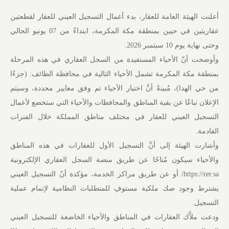
أعلنت الهيئة العامة للعقار، بدء أعمال التسجيل العيني للعقار لقطعتين
عقاريتين في حيين بمنطقة مكة المكرمة، ابتداءً من 07 يونيو الحالي
وحتى نهاية يوم 10 سبتمبر 2026.
وأوضحت أنّ الأحياء المستفيدة من السجل العقاري في هذه المرحلة
بمنطقة مكة المكرمة تشمل الأحياء التالية في محافظة الطائف: (جزءًا
من حي الهدا)، مُبينةً أنَّ اختيار الأحياء تم وفق معايير محددة، وسيتم
الإعلان تباعًا عن بقية المناطق والمحافظات والأحياء التي ستخضع لأعمال
التسجيل العيني للعقار في مختلف مناطق المملكة خلال الفترات
القادمة.
وأشارت الهيئة إلى أنَّ التسجيل الأول للعقارات في هذه المناطق
والأحياء سيكون مُتاحًا عن طريق منصة السجل العقاري الإلكترونية
https://rer.sa/ أو عن طريق مراكز الخدمة، مؤكدة أنّ التسجيل العيني
يشترط وجود صك ملكية مستوفِ للمتطلبات النظامية لإتمام عملية
التسجيل.
ودعت ملاَّك العقارات في المناطق والأحياء الخاضعة للتسجيل العيني