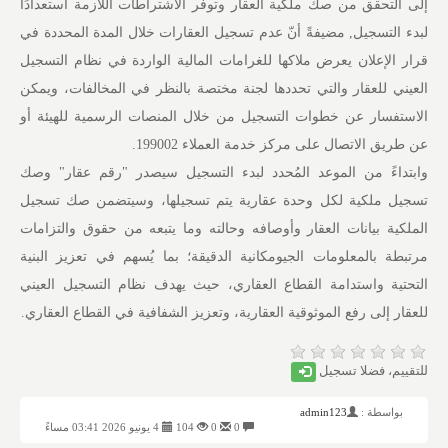
إلى التحقق من صك ملكية العقار وتوفر الاشتراطات اللازمة استعدادًا
لبدء التسجيل, مضيفةً أنّ عدم تسجيل العقارات خلال المدة المحددة في
قرار الإعلان يعرض ملاكها للغرامات المالية الواردة في نظام التسجيل
العيني للعقار والتي تحددها لجنة مختصة بالنظر في المخالفات، ويمكن
الاستفسار عن خطوات التسجيل من خلال المنصات الرسمية للهيئة أو
عن طريق الاتصال على مركز خدمة العملاء 199002.
وابتداءً من الموعد المُحدد لبدء التسجيل سيصدر "رقم عقار" وصك
تسجيل ملكية لكل وحدة عقارية يتم تسجيلها، وسيتضمن صك تسجيل
الملكية بيانات العقار وأوصافه وحالته وما يتبعه من حقوق والتزامات
مرتبطة بالمعلومات الجيومكانية الدقيقة؛ بما يُسهم في تعزيز البنية
التحتية واستدامة القطاع العقاري، حيث يهدف نظام التسجيل العيني
للعقار إلى رفع الموثوقية العقارية، وتعزيز الشفافية في القطاع العقاري.
للتقييم، فضلا تسجيل
بواسطة :
admin123
0
0
104
4 يونيو 2026 03:41 مساءً