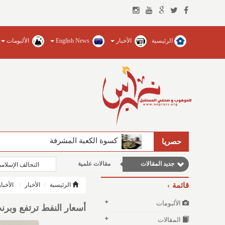
الرئيسية
الأخبار
English News
الألبومات
مقالات اجتماعية
كسوة الكعبة المشرفة
حصريا
وطنية
جديد المقالات
مقالات علمية
التحالف الإسلام
نوافذ الثقافة و الأدب
قائمة
الرئيسية
الأخبار
الأخبا
مقالات إقتصادية
الألبومات
أسعار النفط ترتفع وبرنت يسجل 97.05 د
المقالات