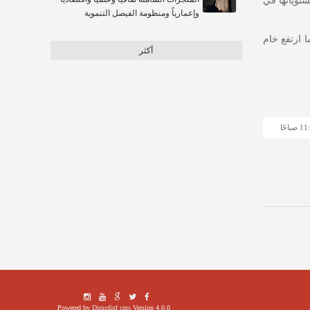
لى مستوياتها في
وإعمارياً ومنظومة الفيصل التنموية
ل إلى 97.05 دولاراً للبرميل، فيما ارتفع خام
أكثر
Powered by
Dimofinf cms
Version 4.0.0