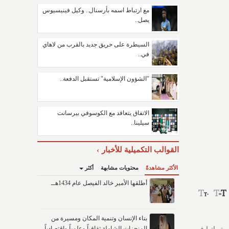
مع ارتباط اسمه بأرسنال.. وكيل فينيسيوس
يصل..
السيطرة على حريق جديد بالقرب من لاهاي
في..
"الشؤون الإسلامية" تستقبل الدفعة..
الاتفاق يتعاقد مع الكوسوفي بيرسانت
سيلينا..
القوالب التكميلية للأخبار
الأكثر مشاهدةً
محتويات مشابهة
أكثر
أطلقها الأمير خالد الفيصل عام 1434هــ
بناء الإنسان وتنمية المكان ومسيرة من
المنجزات الشاملة ثقافياً وعلمياً واقتصادياً