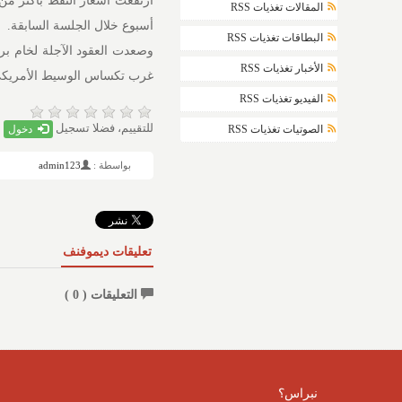
المقالات تغذيات RSS
أسبوع خلال الجلسة السابقة.
البطاقات تغذيات RSS
الأخبار تغذيات RSS
غرب تكساس الوسيط الأمريكي بنحو 1.01 دولار، أو 1.08%، مسجلا 94.77
الفيديو تغذيات RSS
للتقييم، فضلا تسجيل
دخول
الصوتيات تغذيات RSS
بواسطة :
admin123
تعليقات ديموفنف
التعليقات (
0
)
نبراس؟