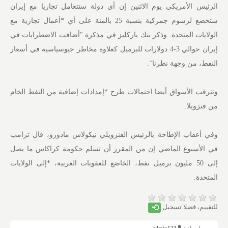
الرئيس الأمريكي ​يوم الاثنين إن أي دولة ستتعامل تجاريا مع إيران
ستخضع لرسوم جمركية بنسبة 25 بالمئة على أي *أعمال تجارية مع
الولايات المتحدة. وذكر بنك باركليز في مذكرة "أضافت الاضطرابات في
إيران حوالي 3-4 دولارات للبرميل كعلاوة مخاطر جيوسياسية في أسعار
النفط، من وجهة نظرنا".
وتترقب الأسواق أيضا احتمالات طرح *إمدادات إضافية من النفط الخام
من فنزويلا.
وفي أعقاب الإطاحة بالرئيس الفنزويلي نيكولاس مادورو، قال ترامب
في الأسبوع الماضي إن من المقرر أن تسلم حكومة كراكاس ما يصل
إلى 50 مليون برميل نفط، الخاضع للعقوبات الغربية، *إلى الولايات
المتحدة.
للتقييم، فضلا تسجيل