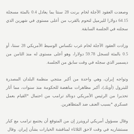
وصعدت العقود الآجلة لخام برنت 28 سنتا بما يعادل 0.4 بالمئة مسجلة
64.15 دولارا للبرميل لتحوم بالقرب من أعلى مستوى ⁠في شهرين الذي
سجلته في الجلسة السابقة.
وزادت العقود الآجلة لخام غرب تكساس الوسيط الأمريكي 28 سنتا، أو
0.5 بالمئة لتسجل 59.⁠78 دولارا، وهو أعلى مستوى له منذ الثامن من
ديسمبر الذي سجله في وقت سابق من الجلسة.
وتواجه إيران، وهي واحدة من أكبر ​منتجي منظمة البلدان المصدرة
للبترول (أوبك)، أكبر مظاهرات ​مناهضة للحكومة منذ ​سنوات، مما أثار
تحذيرا من الرئيس الأمريكي دونالد ترامب من احتمال *القيام بعمل
عسكري *بسبب العنف ⁠ضد المتظاهرين.
وقال مسؤول أمريكي لرويترز إن من المتوقع أن يجتمع ترامب مع كبار
مستشاريه في وقت لاحق الثلاثاء لمناقشة الخيارات بشأن إيران. وقال ​