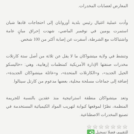
المعارض لعصابات المخدرات.
وأدت عملية اغتيال رئيس بلدية أوروابان إلى احتجاجات قادها شبان
استمرت يومين في نوفمبر الماضي، شهدت إحراق مبانٍ عامة
واشتباكات مع الشرطة، أسفرت عن إصابة أكثر من 100 شخص.
وتنشط في ولاية ميتشواكان ما لا يقل عن ثلاثة من أصل ستة كارتلات
مخدرات صنفتها الإدارة الأمريكية كمنظمات إرهابية، وهي: «خاليسكو
الجيل الجديد»، و«الكارتلات المتحدة»، و«عائلة ميتشواكان الجديدة»،
إضافة إلى جماعات مسلحة محلية، بعضها مدعوم من كارتل سينالوا.
وتعد ميتشواكان منطقة استراتيجية منذ عقدين بالنسبة للجريمة
المنظمة، نظرًا لموقعها كبوابة لتهريب المواد الكيميائية المستخدمة في
تصنيع المخدرات الاصطناعية.
للتقييم، فضلا تسجيل