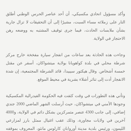
وأكد مسؤول اتحادي مكسيكي، أن أحد عناصر الحرس الوطني أطلق
النار على زملائه مساء السبت، مشيرًا إلى أن التحقيقات لا تزال جارية
بشأن ملابسات الحادث، فيما جرى توقيف المشتبه به ووضعه رهن
الاحتجاز في الولاية.
وجاءت هذه الحادثة بعد ساعات من انفجار سيارة مفخخة خارج مركز
شرطة محلي في بلدة كواهويانا بولاية ميتشواكان، أسفر عن مقتل
خمسة أشخاص. وقال هيكتور سيبيدا، قائد الشرطة المجتمعية، إن شدة
الانفجار أدت إلى تناثر أشلاء بشرية في محيط الموقع.
وتأتي هذه التطورات في وقت كثفت فيه الحكومة الفيدرالية المكسيكية
وجودها الأمني في ميتشواكان، حيث أرسلت الشهر الماضي 2000 جندي
إضافي، إلى جانب 4300 عنصر متمركزين بشكل دائم في الولاية، و4000
آخرين في ولايات مجاورة، وذلك عقب اغتيال ممثل بارز لمزارعي
الليمون، ورئيس بلدية مدينة أوروابان كارلوس مانثو، المعروف بموقفه