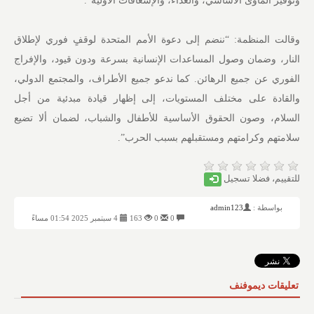
وتوفير المأوى الأساسي، والغذاء، والإسعافات الأولية”.
وقالت المنظمة: “ننضم إلى دعوة الأمم المتحدة لوقفٍ فوري لإطلاق
النار، وضمان وصول المساعدات الإنسانية بسرعة ودون قيود، والإفراج
الفوري عن جميع الرهائن. كما ندعو جميع الأطراف، والمجتمع الدولي،
والقادة على مختلف المستويات، إلى إظهار قيادة مبدئية من أجل
السلام، وصون الحقوق الأساسية للأطفال والشباب، لضمان ألا تضيع
سلامتهم وكرامتهم ومستقبلهم بسبب الحرب”.
للتقييم، فضلا تسجيل
بواسطة :
admin123
0
0
163
4 سبتمبر 2025 01:54 مساءً
تعليقات ديموفنف