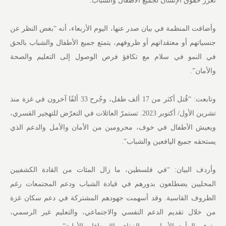
تٌعزز حقوق الإنسان لجميع الأطفال والشباب.
وأضافت المنظمة في بيان صدر عنها، اليوم الأربعاء، أنه “بغض النظر عن
جنسياتهم أو معتقداتهم أو ظروفهم، يتمتع جميع الأطفال والشباب بالحق
في النمو في سلام مع تكافؤ فرص الوصول إلى التعليم والصحة
والأمان”.
وتابعت: “قُتل أكثر من 17 ألف طفل، وجُرح 33 ألفًا آخرون في غزة منذ
تشرين الأول/ أكتوبر 2023. تستمرّ العائلات في التعرّض للتهجير القسري،
ويعيش الأطفال في خوف، محرومين من الأمان والأمل والدعم الذي
يستحقه جميع اليافعين والشباب”.
وأردف البيان: “في فلسطين، ما زال المئات من القادة الكشفيين
المحليين يضطلعون بدورهم في قيادة الشباب ودعم المجتمعات رغم
الظروف القاسية. وقد أسهمت جهودهم المشتركة في دعم سكان غزة
من خلال تقديم الدعم النفسي والاجتماعي، والتعليم غير الرسمي،