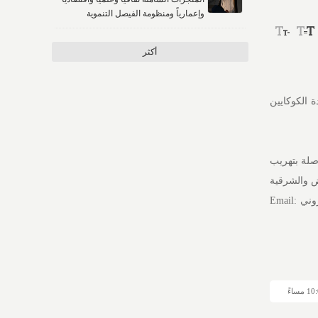
وإعمارياً ومنظومة الفيصل التنموية
أكثر
 الكوكايين
صلة بتهريب
ورة والرياض والشرقية
و(999) في بقية مناطق المملكة، ورقم بلاغات المديرية العامة لمكافحة المخدرات (995)، وعبر البريد الإلكتروني Email: