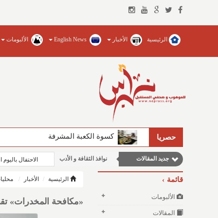
الرئيسية
الأخبار
English News
الألبومات
كسوة الكعبة المشرفة
حصريا
مقالات اجتماعية
جديد المقالات
نوافذ الثقافة و الأدب
الاحتفال باليوم 
مقالات علمية
قائمة
الرئيسية
الأخبار
محليا
وطنية
الألبومات
«مكافحة المخدرات» تقبض
مقالات إقتصادية
المقالات