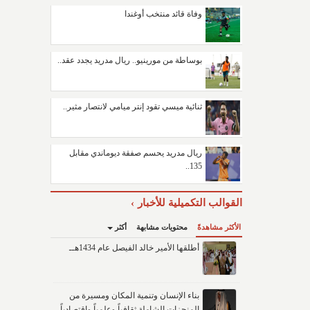
وفاة قائد منتخب أوغندا
بوساطة من مورينيو.. ريال مدريد يجدد عقد..
ثنائية ميسي تقود إنتر ميامي لانتصار مثير..
ريال مدريد يحسم صفقة ديوماندي مقابل
135..
القوالب التكميلية للأخبار
الأكثر مشاهدةً
محتويات مشابهة
أكثر
أطلقها الأمير خالد الفيصل عام 1434هــ
بناء الإنسان وتنمية المكان ومسيرة من
المنجزات الشاملة ثقافياً وعلمياً واقتصادياً