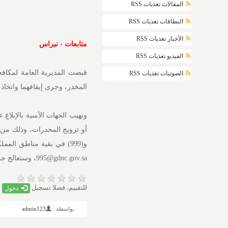
المقالات تغذيات RSS
البطاقات تغذيات RSS
الأخبار تغذيات RSS
متابعات - نبراس
الفيديو تغذيات RSS
قبضت المديرية العامة لمكافح
الصوتيات تغذيات RSS
المخدر، وجرى إيقافهما واتخاذ ا
وتهيب الجهات الأمنية بالإبل
995@gdnc.gov.sa، وستعالج جميع البلاغات بسرية تامة، دون أدنى مسؤولية على المبلّغ.
للتقييم، فضلا تسجيل
دخول
بواسطة :
admin123