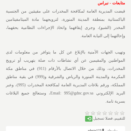
متابعات - نبراس
قبضت المديرية العامة لمكافحة المخدرات على مقيمَين من الجنسية
الباكستانية بمنطقة المدينة المنورة، لترويجهما مادة الميثامفيتامين
المخدر (الشبو)، وجرى إيقافهما واتخاذ الإجراءات النظامية بحقهما،
وإحالتهما إلى النيابة العامة.
وتهيب الجهات الأمنية بالإبلاغ عن كل ما يتوافر من معلومات لدى
المواطنين والمقيمين عن أي نشاطات ذات صلة بتهريب أو ترويج
المخدرات، وذلك من خلال الاتصال بالأرقام (911) في مناطق مكة
المكرمة والمدينة المنورة والرياض والشرقية و(999) في بقية مناطق
المملكة، ورقم بلاغات المديرية العامة لمكافحة المخدرات (995)، وعبر
البريد الإلكتروني Email: 995@gdnc.gov.sa، وستعالج جميع البلاغات
بسرية تامة.
للتقييم، فضلا تسجيل
بواسطة :
admin123