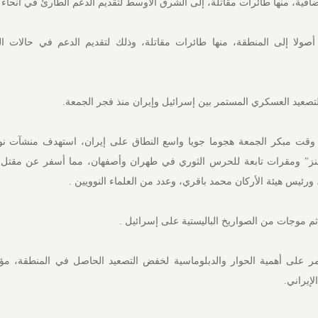
ضافية، منها طائرات مقاتلة، إلى الشرق الأوسط لتقديم الدعم الطارئ في أنحاء 
صولا إلى المنطقة، منها طائرات مقاتلة، وذلك لتقديم الدعم في حالات ا
تصعيد العسكري المستمر بين إسرائيل وإيران منذ فجر الجمعة.
قت مبكر الجمعة هجوما جويا واسع النطاق على إيران، استهدف منشآت نوو
نز" ومقرات تابعة للحرس الثوري في طهران وأصفهان، مما أسفر عن مقتل ال
ئيس هيئة الأركان محمد باقري، وعدد من العلماء النوويين .
م موجات من الصواريخ الباليستية على إسرائيل .
على أهمية الحوار والدبلوماسية لخفض التصعيد الحاصل في المنطقة، مؤ
لإيراني.