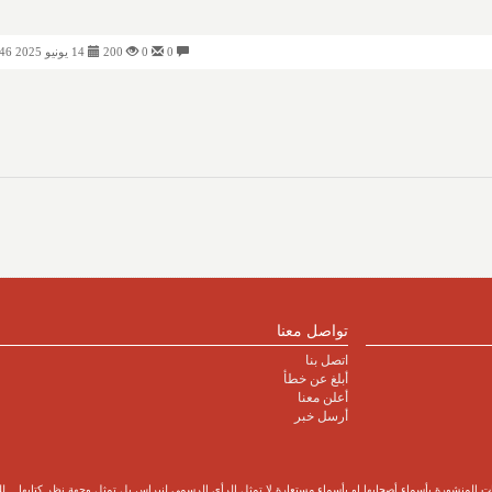
0
0
200
14 يونيو 2025 08:46 مساءً
تواصل معنا
اتصل بنا
أبلغ عن خطأ
أعلن معنا
أرسل خبر
 المنشورة بأسماء أصحابها او بأسماء مستعارة لا تمثل الرأي الرسمي لنبراس بل تمثل وجهة نظر كتابها... للتمت