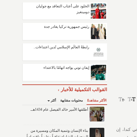
الخلود على أعتاب التعاقد مع جوليان
دومينغيز
رئيس جمهورية تركيا يغادر جدة
رابطةُ العالَم الإسلامي تُدين اعتداءات..
إيفان توني يواجه اتهامًا بالاعتداء
القوالب التكميلية للأخبار
الأكثر مشاهدةً
محتويات مشابهة
أكثر
أطلقها الأمير خالد الفيصل عام 1434هــ
ي كندا، إن
بناء الإنسان وتنمية المكان ومسيرة من
المنجزات الشاملة ثقافياً وعلمياً واقتصادياً