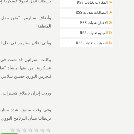
بريطانيا تنقل أصولا عسكرية إ
المقالات تغذيات RSS
البطاقات تغذيات RSS
وأضاف ستارمر: "نحن ننقل أ
الأخبار تغذيات RSS
المنطقة".
الفيديو تغذيات RSS
ويأتي إعلان ستارمر في ظل ال
الصوتيات تغذيات RSS
وكانت إسرائيل قد شنت في و
عسكرية، من بينها منشأة "نط
للحرس الثوري حسين سلامي، ور
وردت إيران بإطلاق مُسيرات، ث
وفي وقت سابق، شدد ستارمر 
بريطانيا بشأن البرنامج النووي ا