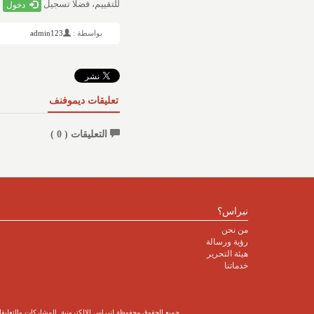
للتقييم، فضلا تسجيل
دخول
بواسطة :
admin123
تعليقات ديموفنف
التعليقات (
0
)
نبراس؟
من نحن
رؤية ورسالة
هيئة التحرير
خدماتنا
جميع الحقوق محفوظة لنبراس الإلكترونية. المشاركات والتعليقات