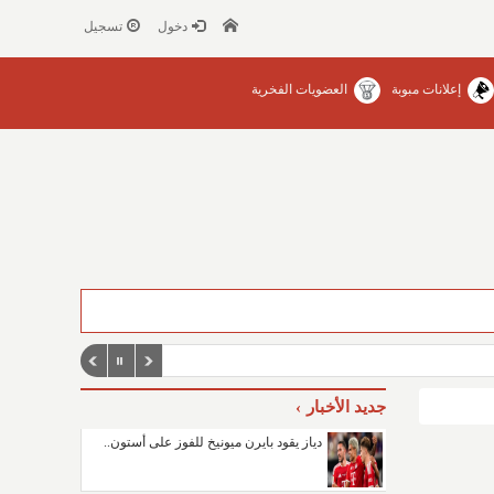
دخول
تسجيل
إعلانات مبوبة
العضويات الفخرية
جديد الأخبار
دياز يقود بايرن ميونيخ للفوز على أستون..