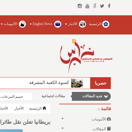
الرئيسية
الأخبار
English News
الألبومات
مقالات علمية
مقالات إقتصادية
كسوة الكعبة المشرفة
حصريا
نوافذ الثقافة و الأدب
جديد المقالات
مقالات اجتماعية
حسم التبرعات م
وطنية
قائمة
الرئيسية
الأخبار
الأخبا
الألبومات
بريطانيا تعلن نقل طائر
المقالات