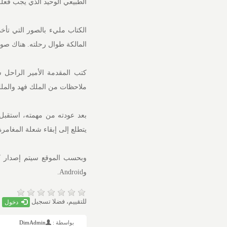
الطبيعي الوحيد الذي يجب فعله
الكتاب مليء بالصور التي تأخ
المالكة طوال رحلته. هناك صور 
كتب المقدمة الأمير الراحل 
ملاحظات من الملك فهد والملك 
بعد عودته من مهمته، استقبل ا
يتطلع إلى إبقاء شعلة المغامرة
وAndroid.
للتقييم، فضلا تسجيل
دخول
بواسطة :
DimAdmin