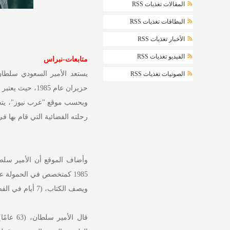
المقالات تغذيات RSS
البطاقات تغذيات RSS
الأخبار تغذيات RSS
الفيديو تغذيات RSS
متابعات-نبراس
يستعد الأمير السعودي سلطان
الصوتيات تغذيات RSS
حزيران عام 1985، حيث يعتبر أول رجل فضاء عربي قام برحلة فضائية.
رحلته الفضائية التي قام بها في عام 1985 كأول رجل 
1985 كمتخصص في الحمولة على متن مكوك الفضاء الأمريكي "ديسكفري".
ويصف الكتاب، (7 أيام في الفضاء)، تجارب الأمير قبل الإطلاق وأثناءه وبعده.
قال الأ