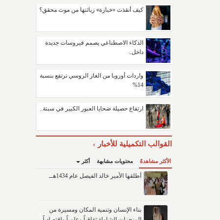
كيف أنقذت «خبازة» زبائنها من موت محقق؟
الذكاء الاصطناعي يصمم فيروسات جديدة
داخل..
واردات أوروبا من الغاز الروسي ترتفع بنسبة
14%
ارتفاع حصيلة ضحايا العبور الكبير في سبتة..
القوالب التكميلية للأخبار
الأكثر مشاهدةً
محتويات مشابهة
أكثر
أطلقها الأمير خالد الفيصل عام 1434هــ
بناء الإنسان وتنمية المكان ومسيرة من
المنجزات الشاملة ثقافياً وعلمياً واقتصادياً