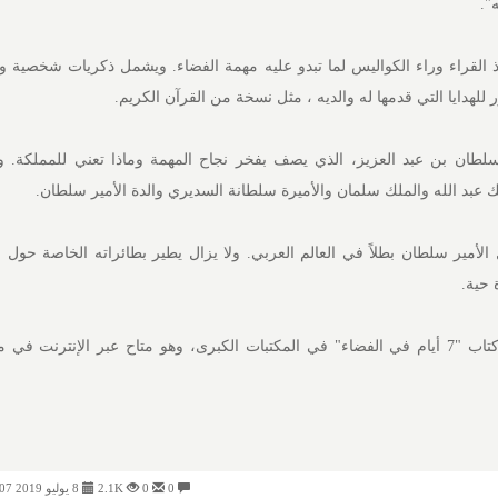
".
ذ القراء وراء الكواليس لما تبدو عليه مهمة الفضاء. ويشمل ذكريات شخصية وص
للهدايا التي قدمها له والديه ، مثل نسخة من القرآن الكريم.
سلطان بن عبد العزيز، الذي يصف بفخر نجاح المهمة وماذا تعني للمملكة. و
عبد الله والملك سلمان والأميرة سلطانة السديري والدة الأمير سلطان.
لأمير سلطان بطلاً في العالم العربي. ولا يزال يطير بطائراته الخاصة حول ا
 حية.
0
0
2.1K
8 يوليو 2019 08:07 مساءً