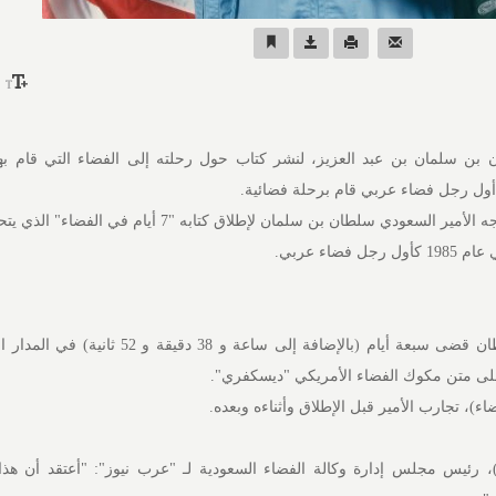
 بن سلمان بن عبد العزيز، لنشر كتاب حول رحلته إلى الفضاء التي قام بها
وبحسب موقع "عرب نيوز"، يتجه الأمير السعودي سلطان بن سلمان لإطلاق كتابه "7
فضاء عربي.
وأضاف الموقع أن الأمير سلطان قضى سبعة أيام (بالإضافة إلى ساعة و 38
مير سلطان، (63 عامًا)، رئيس مجلس إدارة وكالة الفضاء السعودية لـ "عرب نيوز": "أعتقد أن