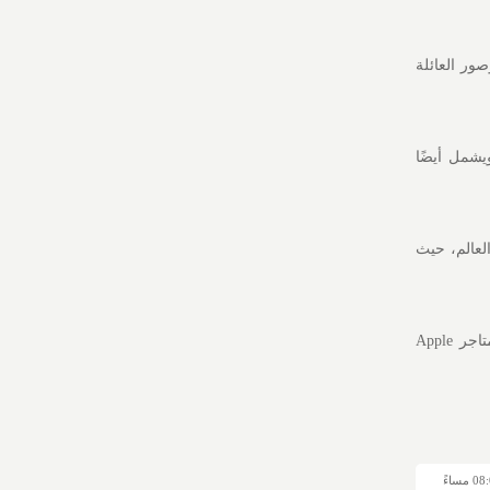
ور العائلة
يشمل أيضًا
لعالم، حيث
وبحسب الموقع سيتم إصدار كتاب "7 أيام في الفضاء" في المكتبات الكبرى، وهو متاح عبر الإنترنت في متاجر Apple