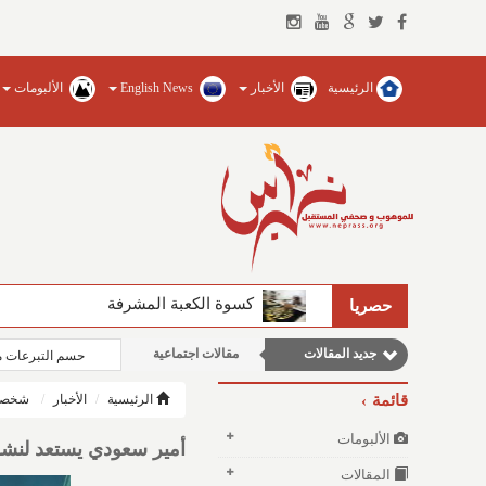
الرئيسية
الأخبار
English News
الألبومات
كسوة الكعبة المشرفة
الفيصل يضخ المياه العذبة ويؤسس للجام
حصريا
جديد المقالات
مقالات اجتماعية
حسم التبرعات م
وطنية
قائمة
الرئيسية
الأخبار
شخصي
نوافذ الثقافة و الأدب
الألبومات
أمير سعودي يستعد لنشر
مقالات إقتصادية
المقالات
مقالات علمية