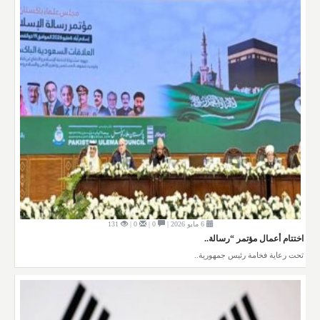
6 مايو 2026 |
0 |
0 |
131
اختتام أعمال مؤتمر “رسالة..
تحت رعاية فخامة رئيس جمهورية..