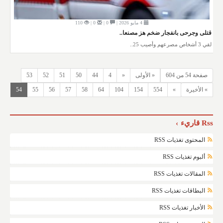
4 مايو 2026 |
0 |
0 |
110
قتلى وجرحى بانفجار ضخم هز مصنعا..
لقي 3 أشخاص مصرعهم وأصيب 25..
صفحة 54 من 604
« الأولى
«
4
44
50
51
52
53
» الأخيرة
»
554
154
104
64
58
57
56
55
54
Rss قاريء
المحتوى تغذيات RSS
ألبوم تغذيات RSS
المقالات تغذيات RSS
البطاقات تغذيات RSS
الأخبار تغذيات RSS