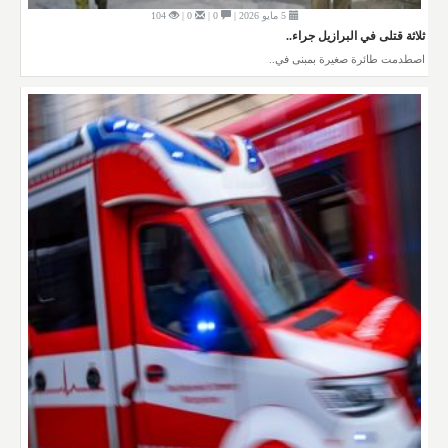
5 مايو 2026 |
0 |
0 |
104
ثلاثة قتلى في البرازيل جراء..
اصطدمت طائرة صغيرة بمبنى في..