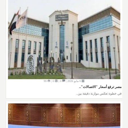
6 مايو 2026 |
0 |
0 |
99
مصر ترفع أسعار "الاتصالات"..
في خطوة تعكس موازنة دقيقة بين..