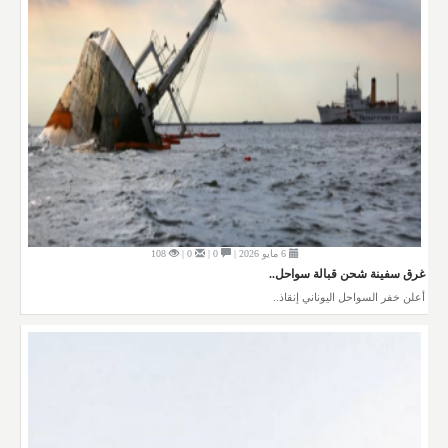
6 مايو 2026 |
0 |
0 |
108
غرق سفينة شحن قبالة سواحل..
أعلن خفر السواحل اليوناني إنقاذ..