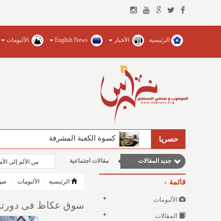
الرئيسية
الأخبار
English News
الألبومات
كسوة الكعبة المشرفة
حصريا
نوافذ الثقافة و الأدب
جديد المقالات
مقالات اجتماعية
من الألم إلى ال
وطنية
قائمة
الرئيسية
الألبومات
صور
مقالات علمية
الألبومات
سوق عكاظ فى دورته ا
مقالات إقتصادية
المقالات