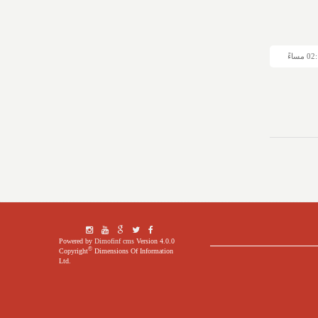
Powered by
Dimofinf cms
Version 4.0.0
©
Copyright
Dimensions Of Information
Ltd.