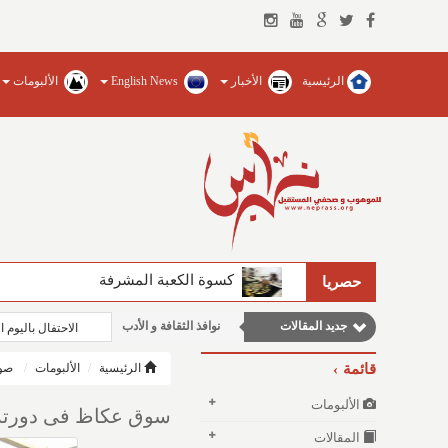
الرئيسية
الأخبار
English News
الألبومات
كسوة الكعبة المشرفة
حصريا
جديد المقالات
نوافذ الثقافة و الأدب
الاحتفال باليوم 
مقالات علمية
قائمة
الرئيسية
الألبومات
صور
مقالات إقتصادية
الألبومات
سوق عكاظ فى دورته ا
مقالات اجتماعية
المقالات
وطنية