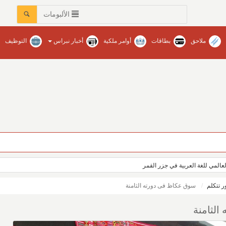
الألبومات
ملاحق
بطاقات
أوامر ملكية
أخبار نبراس
التوظيف
العالمي للغة العربية في جزر القمر
 تتكلم
سوق عكاظ فى دورته الثامنة
لثامنة