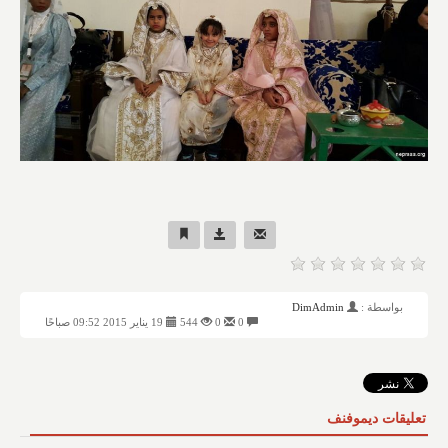
بواسطة :
DimAdmin
0
0
544
19 يناير 2015 09:52 صباحًا
تعليقات ديموفنف