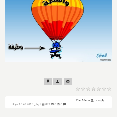
بواسطة :
DimAdmin
0
0
872
1 يناير 2015 08:40 صباحًا