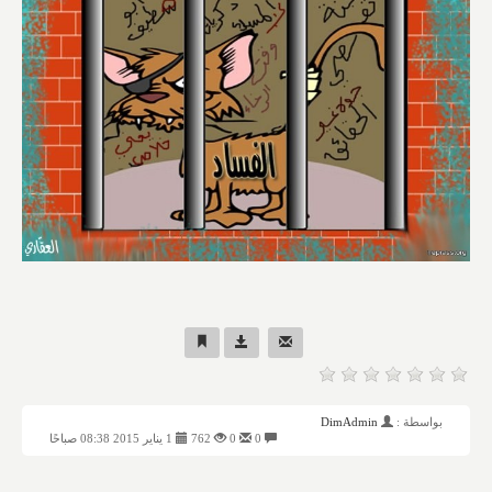
بواسطة :
DimAdmin
0
0
762
1 يناير 2015 08:38 صباحًا