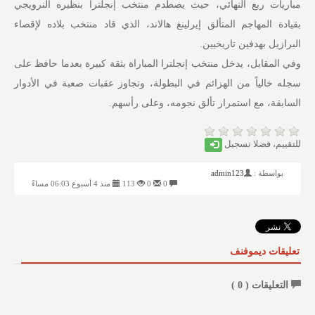
مباريات ربع النهائي، حيث يصطدم منتخب إنجلترا بنظيره النرويجي
بقيادة المهاجم المتألق إيرلينغ هالاند، الذي قاد منتخب بلاده لإقصاء
البرازيل بهدفين تاريخيين.
وفي المقابل، يدخل منتخب إنجلترا المباراة بثقة كبيرة بعدما حافظ على
سجله خالياً من الهزائم في البطولة، وتجاوز عقبات صعبة في الأدوار
السابقة، مع استمرار تألق نجومه، وعلى رأسهم.
للتقييم، فضلا تسجيل
بواسطة :
admin123
0
0
113
منذ 4 أسبوع 06:03 مساءً
تعليقات ديموفنف
التعليقات (
0
)