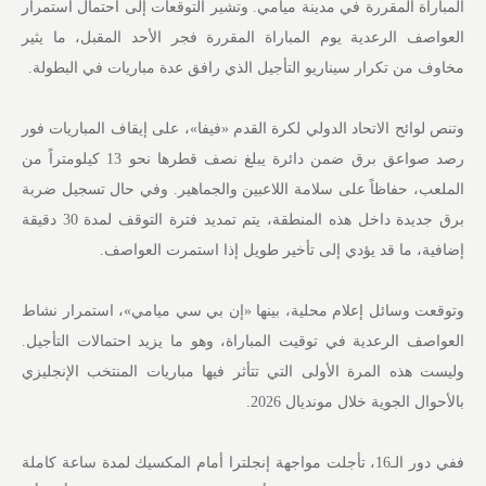
المباراة المقررة في مدينة ميامي. وتشير التوقعات إلى احتمال استمرار
العواصف الرعدية يوم المباراة المقررة فجر الأحد المقبل، ما يثير
مخاوف من تكرار سيناريو التأجيل الذي رافق عدة مباريات في البطولة.
وتنص لوائح الاتحاد الدولي لكرة القدم «فيفا»، على إيقاف المباريات فور
رصد صواعق برق ضمن دائرة يبلغ نصف قطرها نحو 13 كيلومتراً من
الملعب، حفاظاً على سلامة اللاعبين والجماهير. وفي حال تسجيل ضربة
برق جديدة داخل هذه المنطقة، يتم تمديد فترة التوقف لمدة 30 دقيقة
إضافية، ما قد يؤدي إلى تأخير طويل إذا استمرت العواصف.
وتوقعت وسائل إعلام محلية، بينها «إن بي سي ميامي»، استمرار نشاط
العواصف الرعدية في توقيت المباراة، وهو ما يزيد احتمالات التأجيل.
وليست هذه المرة الأولى التي تتأثر فيها مباريات المنتخب الإنجليزي
بالأحوال الجوية خلال مونديال 2026.
ففي دور الـ16، تأجلت مواجهة إنجلترا أمام المكسيك لمدة ساعة كاملة