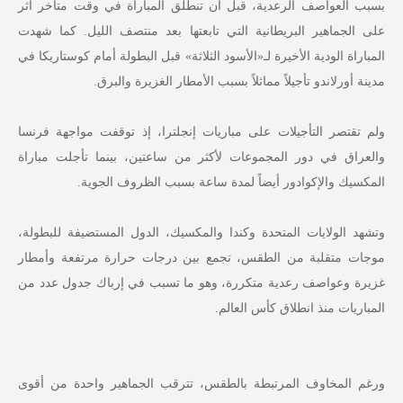
بسبب العواصف الرعدية، قبل أن تنطلق المباراة في وقت متأخر أثر
على الجماهير البريطانية التي تابعتها بعد منتصف الليل. كما شهدت
المباراة الودية الأخيرة لـ«الأسود الثلاثة» قبل البطولة أمام كوستاريكا في
مدينة أورلاندو تأجيلاً مماثلاً بسبب الأمطار الغزيرة والبرق.
ولم تقتصر التأجيلات على مباريات إنجلترا، إذ توقفت مواجهة فرنسا
والعراق في دور المجموعات لأكثر من ساعتين، بينما تأجلت مباراة
المكسيك والإكوادور أيضاً لمدة ساعة بسبب الظروف الجوية.
وتشهد الولايات المتحدة وكندا والمكسيك، الدول المستضيفة للبطولة،
موجات متقلبة من الطقس، تجمع بين درجات حرارة مرتفعة وأمطار
غزيرة وعواصف رعدية متكررة، وهو ما تسبب في إرباك جدول عدد من
المباريات منذ انطلاق كأس العالم.
ورغم المخاوف المرتبطة بالطقس، تترقب الجماهير واحدة من أقوى