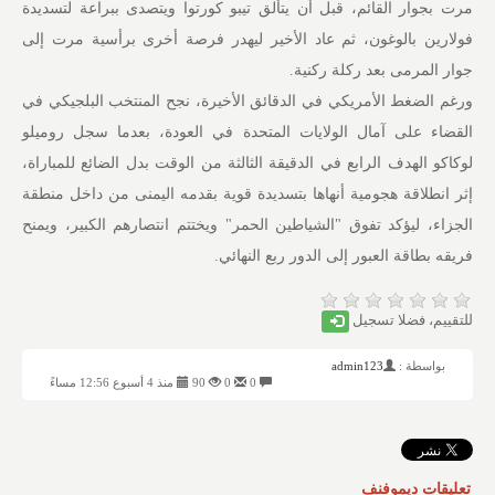
مرت بجوار القائم، قبل أن يتألق تيبو كورتوا ويتصدى ببراعة لتسديدة
فولارين بالوغون، ثم عاد الأخير ليهدر فرصة أخرى برأسية مرت إلى
جوار المرمى بعد ركلة ركنية.
ورغم الضغط الأمريكي في الدقائق الأخيرة، نجح المنتخب البلجيكي في
القضاء على آمال الولايات المتحدة في العودة، بعدما سجل روميلو
لوكاكو الهدف الرابع في الدقيقة الثالثة من الوقت بدل الضائع للمباراة،
إثر انطلاقة هجومية أنهاها بتسديدة قوية بقدمه اليمنى من داخل منطقة
الجزاء، ليؤكد تفوق "الشياطين الحمر" ويختتم انتصارهم الكبير، ويمنح
فريقه بطاقة العبور إلى الدور ربع النهائي.
للتقييم، فضلا تسجيل
بواسطة :
admin123
0
0
90
منذ 4 أسبوع 12:56 مساءً
تعليقات ديموفنف