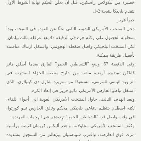
خطيرة من نيكولاس راسكين، قبل أن يعلن الحكم نهاية الشوط الأول
بتقدم بلجيكا بنتيجة 2-1.
خطأ فريز
دخل المنتخب الأمريكي الشوط الثاني بحثًا عن العودة في النتيجة، وبدأ
بمحاولة الحصول على ركلة حرة في الدقيقة 47 بعد عرقلة مالك تيلمان،
لكن المنتخب البلجيكي واصل ضغطه الهجومي، واستغل ارتباك منافسه
بأفضل طريقة ممكنة.
وفي الدقيقة 57، وسع "الشياطين الحمر" الفارق بعدما أطلق هانز
فاناكن تسديدة أرضية متقنة من خارج منطقة الجزاء استقرت في
الزاوية اليمنى للمرمى، مستفيدًا من تمريرة شارل دي كيتيلاري، الذي
استغل تباطؤ الحارس الأمريكي ماثيو فريز في إبعاد الكرة.
وبعد الهدف الثالث، حاول المنتخب الأمريكي العودة إلى أجواء اللقاء،
لكنه اصطدم بتنظيم دفاعي بلجيكي محكم وتألق الحارس تيبو كورتوا،
في وقت واصل فيه "الشياطين الحمر" تهديدهم عبر الهجمات المرتدة.
وكثف المنتخب الأمريكي محاولاته، وأهدر أليكس فريمان فرصة برأسية
مرت فوق العارضة، واقترب سيباستيان بيرهالتر من التسجيل بتسديدة