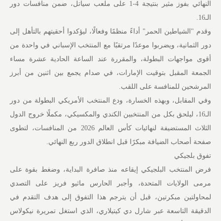
النهائي بفوز مثير بنتيجة 4-1 على ملعب سياتل، ضمن منافسات دور
الـ16.
وقدم "الشياطين الحمر" أداءً منظمًا وفعالًا، ليؤكدوا أحقيتهم بالتأهل إلى
دور الثمانية، ويضربوا موعدًا مرتقبًا مع المنتخب الإسباني في واحدة من
أقوى مواجهات البطولة، والمقررة عند الساعة الحادية عشرة مساء
الجمعة المقبل بتوقيت الإمارات، في صدام يجمع بين اثنين من أبرز
المرشحين للمنافسة على اللقب.
وفي المقابل، وبهذه الخسارة، ودع المنتخب الأمريكي البطولة من دور
الـ16، ليلحق بكل من المنتخبين الكندي والمكسيكي، مكملًا خروج الدول
الثلاث المستضيفة لنهائيات كأس العالم 2026 من المنافسات، لتطوى
صفحة أصحاب الضيافة مبكرًا قبل انطلاق الدور ربع النهائي.
تفوق بلجيكي
فرض المنتخب البلجيكي إيقاعه منذ صافرة البداية، وضغط بقوة على
مرمى الولايات المتحدة، وأجبر الحارس ماثيو فريز على التصدي
لمحاولتين مبكرتين، قبل أن يترجم هذا التفوق إلى هدف التقدم في
الدقيقة التاسعة عبر شارل دي كيتيلاري، الذي استغل تمريرة نيكولاس