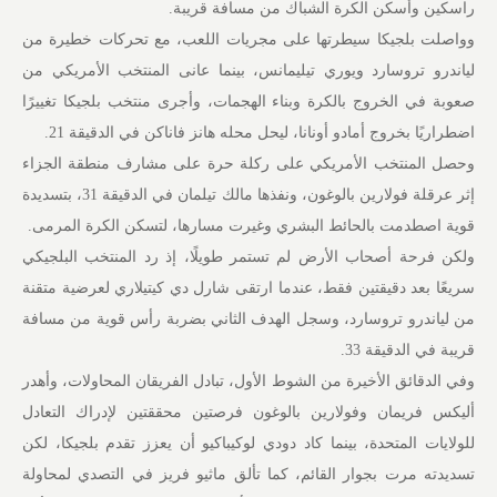
راسكين وأسكن الكرة الشباك من مسافة قريبة.
وواصلت بلجيكا سيطرتها على مجريات اللعب، مع تحركات خطيرة من
لياندرو تروسارد ويوري تيليمانس، بينما عانى المنتخب الأمريكي من
صعوبة في الخروج بالكرة وبناء الهجمات، وأجرى منتخب بلجيكا تغييرًا
اضطراريًا بخروج أمادو أونانا، ليحل محله هانز فاناكن في الدقيقة 21.
وحصل المنتخب الأمريكي على ركلة حرة على مشارف منطقة الجزاء
إثر عرقلة فولارين بالوغون، ونفذها مالك تيلمان في الدقيقة 31، بتسديدة
قوية اصطدمت بالحائط البشري وغيرت مسارها، لتسكن الكرة المرمى.
ولكن فرحة أصحاب الأرض لم تستمر طويلًا، إذ رد المنتخب البلجيكي
سريعًا بعد دقيقتين فقط، عندما ارتقى شارل دي كيتيلاري لعرضية متقنة
من لياندرو تروسارد، وسجل الهدف الثاني بضربة رأس قوية من مسافة
قريبة في الدقيقة 33.
وفي الدقائق الأخيرة من الشوط الأول، تبادل الفريقان المحاولات، وأهدر
أليكس فريمان وفولارين بالوغون فرصتين محققتين لإدراك التعادل
للولايات المتحدة، بينما كاد دودي لوكيباكيو أن يعزز تقدم بلجيكا، لكن
تسديدته مرت بجوار القائم، كما تألق ماثيو فريز في التصدي لمحاولة