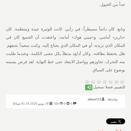
جداً من الخيول.
وتابع: كان دائماً مسيطراً، في رأيي. كانت الوتيرة جيدة ومنتظمة. كان
«داريز» أمامي، و«ميني هوك» أمامه، واعتقدت أن الجميع كان في
المكان الذي يريده، أو في المكان الذي يحتاج إليه، وكنت سعيداً بتتبعهم.
ظل يحتفظ بطاقته، وكان أداؤه مذهلاً بكل معنى الكلمة، وعندما طلبت
منه التحرك، تجاوزهم وواصل الابتعاد حتى خط النهاية. لقد فرض بصمته
بوضوح على السباق.
للتقييم، فضلا تسجيل
بواسطة :
admin123
0
0
160
18 يونيو 2026 01:18 صباحًا