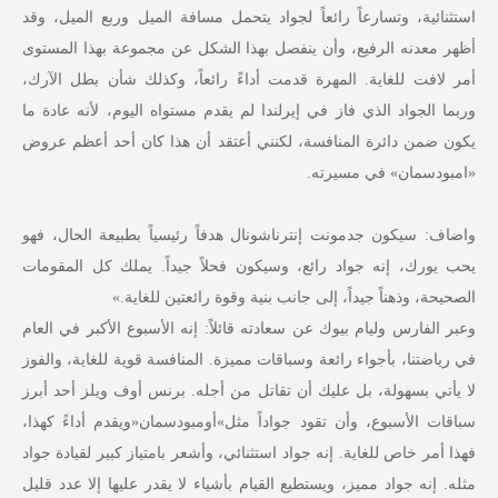
استثنائية، وتسارعاً رائعاً لجواد يتحمل مسافة الميل وربع الميل، وقد
أظهر معدنه الرفيع، وأن ينفصل بهذا الشكل عن مجموعة بهذا المستوى
أمر لافت للغاية. المهرة قدمت أداءً رائعاً، وكذلك شأن بطل الآرك،
وربما الجواد الذي فاز في إيرلندا لم يقدم مستواه اليوم، لأنه عادة ما
يكون ضمن دائرة المنافسة، لكنني أعتقد أن هذا كان أحد أعظم عروض
«امبودسمان» في مسيرته.
واضاف: سيكون جدمونت إنترناشونال هدفاً رئيسياً بطبيعة الحال، فهو
يحب يورك، إنه جواد رائع، وسيكون فحلاً جيداً. يملك كل المقومات
الصحيحة، وذهناً جيداً، إلى جانب بنية وقوة رائعتين للغاية.»
وعبر الفارس وليام بيوك عن سعادته قائلاً: إنه الأسبوع الأكبر في العام
في رياضتنا، بأجواء رائعة وسباقات مميزة. المنافسة قوية للغاية، والفوز
لا يأتي بسهولة، بل عليك أن تقاتل من أجله. برنس أوف ويلز أحد أبرز
سباقات الأسبوع، وأن تقود جواداً مثل»أومبودسمان«ويقدم أداءً كهذا،
فهذا أمر خاص للغاية. إنه جواد استثنائي، وأشعر بامتياز كبير لقيادة جواد
مثله. إنه جواد مميز، ويستطيع القيام بأشياء لا يقدر عليها إلا عدد قليل