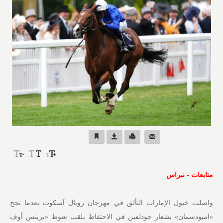
متابعات - نبراس
واصلت خيول الإمارات التألق في مهرجان رويال آسكوت بعدما نجح
«امبودسمان» بشعار جودلفين في الاحتفاظ بلقب شوط «برينس أوف