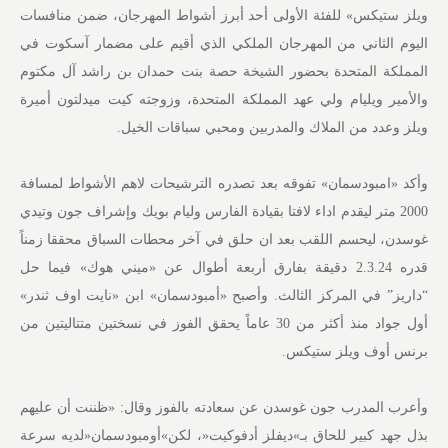
ويلز ستيكس» للفئة الأولى أحد أبرز أشواط المهرجان، ضمن منافسات
اليوم الثاني من المهرجان الملكي الذي أقيم على مضمار آسكوت في
المملكة المتحدة بحضور الشيخة حصة بنت حمدان بن راشد آل مكتوم
والأمير ويليام ولي عهد المملكة المتحدة، وزوجته كيت ميدلتون أميرة
ويلز وعدد من الملاك والمدربين ومحبي سباقات الخيل.
وأكد «امبودسمان» تفوقه بعد تصدره الترشيحات لاهم الأشواط لمسافة
2000 متر ليقدم اداء لافتا بقيادة الفارس وليام بويك وإشراف جون وتيدي
غوسدن، ليحسم اللقب بعد ان حلق في آخر محطات السباق محققا زمناً
قدره 2.3.24 دقيقة بفارق أربعة أطوال عن «ميني هوك» فيما حل
“داريز” في المركز الثالث. وأصبح «أمبودسمان» ابن «نايت اوف ثندر»
أول جواد منذ أكثر من 30 عاماً يحقق الفوز في نسختين متتاليتين من
برنس أوف ويلز ستيكس.
وأعرب المدرب جون غوسدن عن سعادته بالفوز وقال: «ظننت أن عليهم
بذل جهد كبير للحاق بـ»ديفلز أدفوكيت«، لكن»أومبودسمان«لديه سرعة