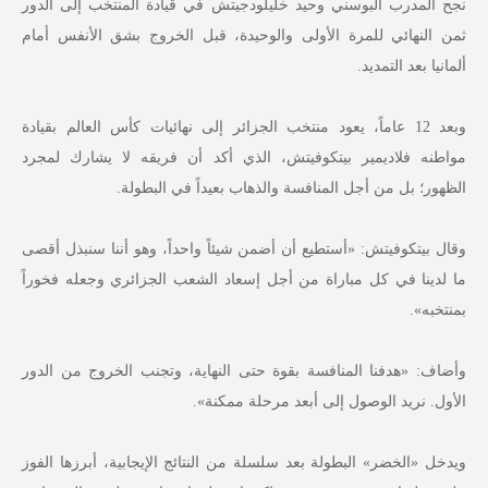
نجح المدرب البوسني وحيد خليلودجيتش في قيادة المنتخب إلى الدور
ثمن النهائي للمرة الأولى والوحيدة، قبل الخروج بشق الأنفس أمام
ألمانيا بعد التمديد.
وبعد 12 عاماً، يعود منتخب الجزائر إلى نهائيات كأس العالم بقيادة
مواطنه فلاديمير بيتكوفيتش، الذي أكد أن فريقه لا يشارك لمجرد
الظهور؛ بل من أجل المنافسة والذهاب بعيداً في البطولة.
وقال بيتكوفيتش: «أستطيع أن أضمن شيئاً واحداً، وهو أننا سنبذل أقصى
ما لدينا في كل مباراة من أجل إسعاد الشعب الجزائري وجعله فخوراً
بمنتخبه».
وأضاف: «هدفنا المنافسة بقوة حتى النهاية، وتجنب الخروج من الدور
الأول. نريد الوصول إلى أبعد مرحلة ممكنة».
ويدخل «الخضر» البطولة بعد سلسلة من النتائج الإيجابية، أبرزها الفوز