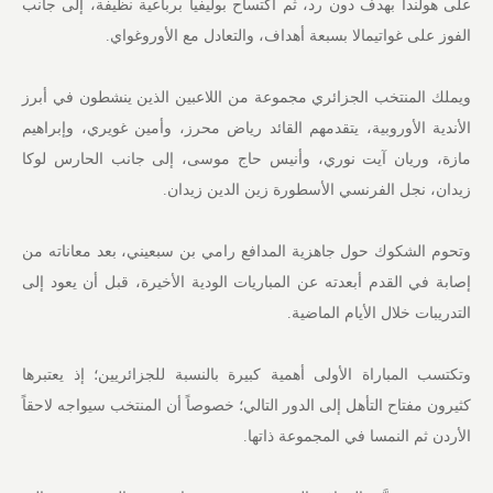
على هولندا بهدف دون رد، ثم اكتساح بوليفيا برباعية نظيفة، إلى جانب
الفوز على غواتيمالا بسبعة أهداف، والتعادل مع الأوروغواي.
ويملك المنتخب الجزائري مجموعة من اللاعبين الذين ينشطون في أبرز
الأندية الأوروبية، يتقدمهم القائد رياض محرز، وأمين غويري، وإبراهيم
مازة، وريان آيت نوري، وأنيس حاج موسى، إلى جانب الحارس لوكا
زيدان، نجل الفرنسي الأسطورة زين الدين زيدان.
وتحوم الشكوك حول جاهزية المدافع رامي بن سبعيني، بعد معاناته من
إصابة في القدم أبعدته عن المباريات الودية الأخيرة، قبل أن يعود إلى
التدريبات خلال الأيام الماضية.
وتكتسب المباراة الأولى أهمية كبيرة بالنسبة للجزائريين؛ إذ يعتبرها
كثيرون مفتاح التأهل إلى الدور التالي؛ خصوصاً أن المنتخب سيواجه لاحقاً
الأردن ثم النمسا في المجموعة ذاتها.