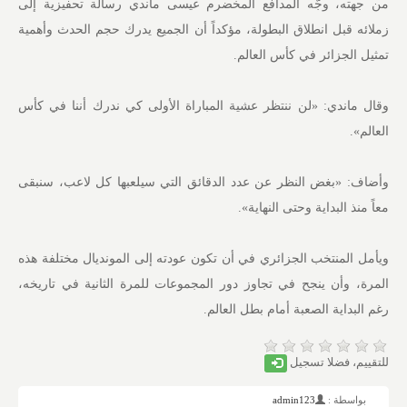
من جهته، وجَّه المدافع المخضرم عيسى ماندي رسالة تحفيزية إلى
زملائه قبل انطلاق البطولة، مؤكداً أن الجميع يدرك حجم الحدث وأهمية
تمثيل الجزائر في كأس العالم.
وقال ماندي: «لن ننتظر عشية المباراة الأولى كي ندرك أننا في كأس
العالم».
وأضاف: «بغض النظر عن عدد الدقائق التي سيلعبها كل لاعب، سنبقى
معاً منذ البداية وحتى النهاية».
ويأمل المنتخب الجزائري في أن تكون عودته إلى المونديال مختلفة هذه
المرة، وأن ينجح في تجاوز دور المجموعات للمرة الثانية في تاريخه،
رغم البداية الصعبة أمام بطل العالم.
للتقييم، فضلا تسجيل
بواسطة :
admin123