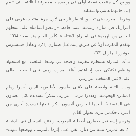
ووضع كل منتخب نقطة أولى في رصيده بالمجموعة الثالثة، التي تضم
إلى جانبهما هايتي واسكتلندا.
وفرط المغرب في تحقيق انتصار تاريخي لأول مرة لمنتخب عربي على
البرازيل في مباراة رسمية، فيما حافظ «راقصو السامبا» على سجلهم
الخالي من الهزيمة في المباراة الافتتاحية بكأس العالم منذ نسخة 1934.
وتقدم المغرب أولاً عن طريق إسماعيل صيباري (21)، وتعادل فينيسيوس
جونيور للبرازيل (32).
بدأت المباراة بسيطرة مغربية واضحة في وسط الملعب، مع استحواذ
وتنظيم تكتيكي جيد، إذ اعتمد أبناء المدرب وهبي على الضغط العالي
على لاعبي المنتخب البرازيلي.
وبدت الثقة واضحة على لاعبي «أسود الأطلس» الذين أخذوا زمام
المبادرة الهجومية، وهددوا مرمى البرازيل مبكراً بتسديدة نائل العيناوي
في الدقيقة 6، أبعدها الحارس أليسون بيكر، تبعتها تسديدة أخرى من
أشرف حكيمي مرت بجوار القائم.
وترجم إسماعيل صيباري أفضلية المغرب، وافتتح التسجيل في الدقيقة
21 بعد تمريرة بينية من دياز، انفرد على إثرها بالمرمى، ووضعها «لوب»