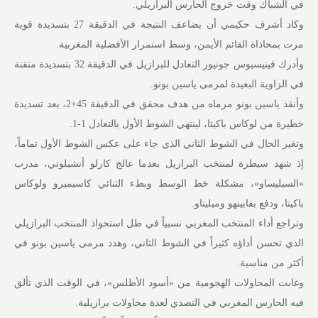
في الشباك وقت خروج الحارس البرازيلي.
وكاد أشرف حكيمي أن يضاعف النتيجة في الدقيقة 27 بتسديدة قوية
مرت بمحاذاة القائم الأيمن، وسط استمرار الأفضلية المغربية.
وأدرك فينيسيوس جونيور التعادل للبرازيل في الدقيقة 32 بتسديدة متقنة
في الزاوية البعيدة لمرمى ياسين بونو.
وأنقذ ياسين بونو مرماه من هدف محقق في الدقيقة 45+2، بعد تسديدة
خطيرة من لوكاس باكيتا، لينتهي الشوط الأول بالتعادل 1-1.
وتغير الحال في الشوط الثاني الذي جاء على عكس الشوط الأول تماماً،
إذ شهد سيطرة لمنتخب البرازيل بعدما عالج كارلو أنشيلوتي، مدرب
«السيليساو»، مشكلة خط الوسط وبطء الثنائي كاسيميرو ولوكاس
باكيتا، ودفع بفابينهو وميليتاو.
وتراجع أداء المنتخب المغربي نسبياً في ظل استحواذ المنتخب البرازيلي
الذي تحسن أداؤه كثيراً في الشوط الثاني، وهدد مرمى ياسين بونو في
أكثر من مناسبة.
وغابت المحاولات الهجومية من «أسود الأطلس»، في الوقت الذي تألق
فيه الحارس المغربي في التصدي لعدة محاولات برازيلية.