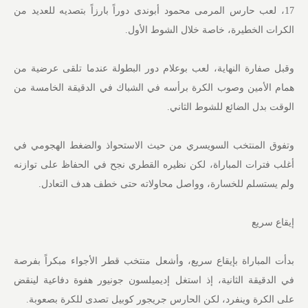
17، لعب حارس المرمى محمود أبوندى دوراً بارزاً بتصديه للعديد من
الكرات الخطيرة، خاصة خلال الشوط الأول.
وقبل صفارة النهاية، لعب بوعلام دور البطولة عندما تلقى عرضية من
همام الأمين وصوب الكرة برأسه في الشباك في الدقيقة الخامسة من
الوقت بدل الضائع للشوط الثاني.
وتفوق المنتخب السويسري من حيث الاستحواذ والضغط الهجومي في
أغلب فترات المباراة، لكن نظيره القطري نجح في الحفاظ على توازنه
ولم يستسلم للخسارة، وواصل محاولاته حتى خطف هدف التعادل.
إيقاع سريع
بدأت المباراة بإيقاع سريع، وأشعل منتخب قطر الأجواء مبكراً بفرصة
في الدقيقة الثانية، إذ استغل إديميلسون جونيور هفوة دفاعية لينقض
على الكرة وينفرد، لكن الحارس جريجور كوبيل تصدى للكرة بصعوبة.