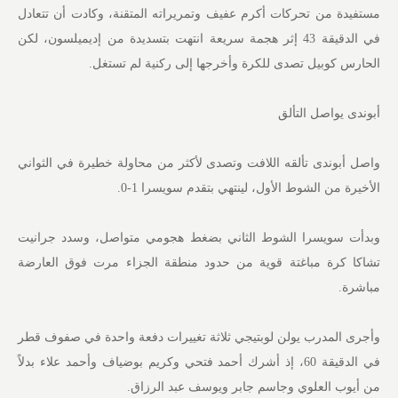
مستفيدة من تحركات أكرم عفيف وتمريراته المتقنة، وكادت أن تتعادل
في الدقيقة 43 إثر هجمة سريعة انتهت بتسديدة من إديميلسون، لكن
الحارس كوبيل تصدى للكرة وأخرجها إلى ركنية لم تستغل.
أبوندى يواصل التألق
واصل أبوندى تألقه اللافت وتصدى لأكثر من محاولة خطيرة في الثواني
الأخيرة من الشوط الأول، لينتهي بتقدم سويسرا 1-0.
وبدأت سويسرا الشوط الثاني بضغط هجومي متواصل، وسدد جرانيت
تشاكا كرة مباغتة قوية من حدود منطقة الجزاء مرت فوق العارضة
مباشرة.
وأجرى المدرب يولن لوبتيجي ثلاثة تغييرات دفعة واحدة في صفوف قطر
في الدقيقة 60، إذ أشرك أحمد فتحي وكريم بوضياف وأحمد علاء بدلاً
من أيوب العلوي وجاسم جابر ويوسف عبد الرزاق.