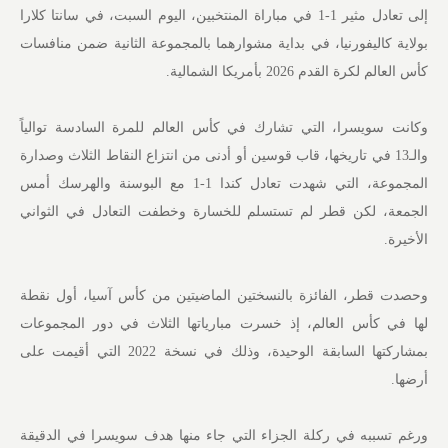
إلى تعادل مثير 1-1 في مباراة المنتخبين، اليوم السبت، في سانتا كلارا
بولاية كاليفورنيا، في بداية مشوارهما بالمجموعة الثانية ضمن منافسات
كأس العالم لكرة القدم 2026 بأمريكا الشمالية.
وكانت سويسرا، التي تشارك في كأس العالم للمرة السادسة توالياً
والـ13 في تاريخها، قاب قوسين أو أدنى من انتزاع النقاط الثلاث وصدارة
المجموعة، التي شهدت تعادل كندا 1-1 مع البوسنة والهرسك أمس
الجمعة، لكن قطر لم تستسلم للخسارة وخطفت التعادل في الثواني
الأخيرة.
وحصدت قطر، الفائزة بالنسختين الماضيتين من كأس آسيا، أول نقطة
لها في كأس العالم، إذ خسرت مبارياتها الثلاث في دور المجموعات
بمشاركتها السابقة الوحيدة، وذلك في نسخة 2022 التي أقيمت على
أرضها.
ورغم تسببه في ركلة الجزاء التي جاء منها هدف سويسرا في الدقيقة