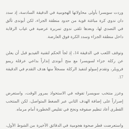
وردت سويسرا بأولى محاولاتها الهجومية في الدقيقة السادسة، إذ سدد
دان ندوي كرة مباغتة قوية من حدود منطقة الجزاء، لكن أبوندى تألق
في التصدي لها، وبعدها تلقى ندوي تمريرة عرضية في غياب الرقابة
داخل منطقة الجزاء وسدد الكرة فوق العارضة.
وتوقف اللعب في الدقيقة 14، إذ لجأ الحكم لتقنية الفيديو قبل أن يعلن
عن ركلة جزاء لسويسرا مع منح أبوندى إنذاراً بداعي عرقلة ريمو
فرويلر، وتقدم إمبولو لتنفيذ الركلة مسجلاً منها هدف التقدم في الدقيقة
17.
وعزز منتخب سويسرا تفوقه في الاستحواذ بمرور الوقت، واستعرض
إصراراً على إضافة الهدف الثاني عبر الضغط المتواصل، لكن المنتخب
القطري أعاد تنظيم صفوفه ونجح في تقليص الخطورة أمام مرماه.
واستعرضت قطر صحوة هجومية في الدقائق الأخيرة من الشوط الأول،