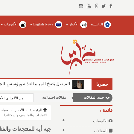
الرئيسية
الأخبار
English News
الألبومات
نوافذ الثقافة و الأدب
مقالات إقتصادية
وطنية
الفيصل يضخ المياه العذبة ويؤسس للجام
حصريا
مقالات علمية
جديد المقالات
مقالات اجتماعية
من الألم إلى ال
قائمة
الرئيسية
الأخبار
سياحة
الإمارات والمالديف واسكتلندا
الألبومات
جيه أيه للمنتجعات والف
المقالات