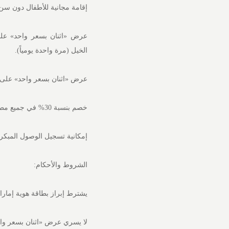
إقامة مجانية للأطفال دون سن ا
عرض «اثنان بسعر واحد» على ع
الخيل (مرة واحدة يومياً).
عرض «اثنان بسعر واحد» على ج
خصم بنسبة 30% في جميع مطاعم جيه أيه.
إمكانية تسجيل الوصول المبكر و
الشروط والأحكام:
يشترط إبراز بطاقة هوية إمارا
لا يسري عرض «اثنان بسعر واح