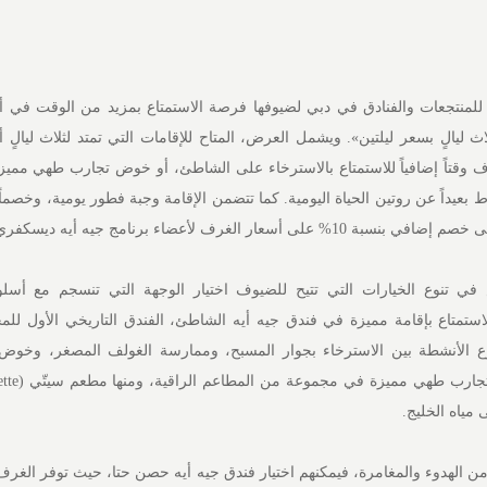
ه للمنتجعات والفنادق في دبي لضيوفها فرصة الاستمتاع بمزيد من الوقت في أ
ليالٍ بسعر ليلتين». ويشمل العرض، المتاح للإقامات التي تمتد لثلاث ليالٍ أو
ف وقتاً إضافياً للاستمتاع بالاسترخاء على الشاطئ، أو خوض تجارب طهي مميزة
سعار الغرف لأعضاء برنامج جيه أيه ديسكفري.
 تنوع الخيارات التي تتيح للضيوف اختيار الوجهة التي تنسجم مع أسل
الاستمتاع بإقامة مميزة في فندق جيه أيه الشاطئ، الفندق التاريخي الأول لل
الأنشطة بين الاسترخاء بجوار المسبح، وممارسة الغولف المصغر، وخوض 
ى مياه الخليج.
 من الهدوء والمغامرة، فيمكنهم اختيار فندق جيه أيه حصن حتا، حيث توفر الغر