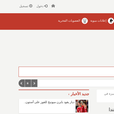
دخول
تسجيل
إعلانات مبوبة
العضويات الفخرية
ميزة في
جديد الأخبار
دياز يقود بايرن ميونيخ للفوز على أستون..
دا