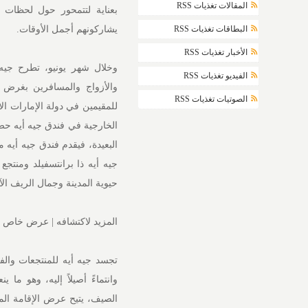
المقالات تغذيات RSS
بعناية لتتمحور حول لحظات 
يشاركونهم أجمل الأوقات.
البطاقات تغذيات RSS
الأخبار تغذيات RSS
وخلال شهر يونيو، تطرح جيه 
الفيديو تغذيات RSS
والأزواج والمسافرين بغرض ال
الصوتيات تغذيات RSS
للمقيمين في دولة الإمارات ال
الخارجية في فندق جيه أيه حصن
البعيدة، فيقدم فندق جيه أيه م
جيه أيه ذا برانتسفيلد ومنتج
حيوية المدينة وجمال الريف ال
المزيد لاكتشافه | عرض خاص ل
تجسد جيه أيه للمنتجعات والفن
وانتماءً أصيلاً إليه، وهو 
الصيف، يتيح عرض الإقامة الم