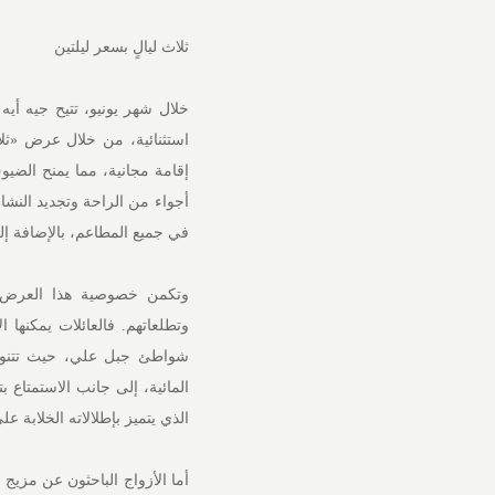
ثلاث ليالٍ بسعر ليلتين
خلال شهر يونيو، تتيح جيه أي
استثنائية، من خلال عرض «ثلاث 
إقامة مجانية، مما يمنح الضيو
في جميع المطاعم، بالإضافة إلى خصم إضافي بنسبة 10% على أ
وتكمن خصوصية هذا العرض في
وتطلعاتهم. فالعائلات يمكنها 
شواطئ جبل علي، حيث تتنوع 
الذي يتميز بإطلالاته الخلابة عل
أما الأزواج الباحثون عن مزيج