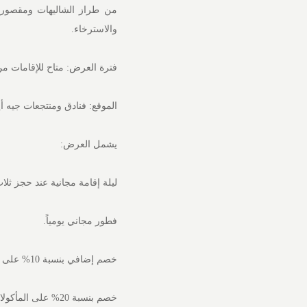
من طراز الشاليهات ومقصورا
والاسترخاء.
فترة العرض: متاح للإقامات من الآن و
الموقع: فنادق ومنتجعات جيه أ
يشمل العرض:
ليلة إقامة مجانية عند حجز ثلاث 
فطور مجاني يومياً.
خصم إضافي بنسبة 10% على الإقامة عند الانضمام إلى برنامج جيه أيه ديسكفري
خصم بنسبة 20% على المأكولات والمشروبات في جميع المطاعم طوال فترة الإقامة.