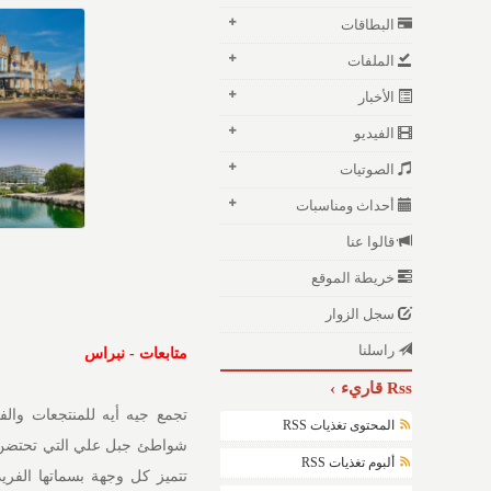
البطاقات
الملفات
الأخبار
الفيديو
الصوتيات
أحداث ومناسبات
قالوا عنا
خريطة الموقع
سجل الزوار
راسلنا
متابعات - نبراس
Rss قاريء
تجمع جيه أيه للمنتجعات والفن
المحتوى تغذيات RSS
شواطئ جبل علي التي تحتضن فند
ألبوم تغذيات RSS
تتميز كل وجهة بسماتها الفري