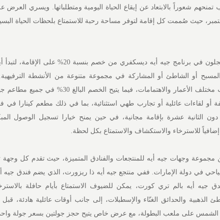
تمنحهم شعوراً بالابتعاد عن إيقاع الحياة اليومية ومتطلباتها. ويسري العرض ع
ليلتين أو أكثر حتى 30 سبتمبر، حيث صُممت كل إقامة لتوفر مساحة رحبة للاستمتاع بلحظات الحياة ال
ويستفيد سكان الإمارات المسجلون في برنامج جيه أيه ديسكفري من خصم بنسبة 
لمسبح أو الشاطئ أو المشاركة في مجموعة متنوعة من الأنشطة الترفيهية.
الأنشطة خيارات ممتعة تناسب مختلف الأعمار والاهتمامات، فيما يتيح الخصم ا
ة أو لقاءات عائلية أو تجارب طهي استثنائية، بما في ذلك مطعم كينارا في فن
دون الثانية عشرة بإقامة مجانية، في حين يمنح خيارا تسجيل الوصول الم
 إضافياً للاسترخاء والاستكشاف والاستمتاع بكل لحظة.
 مجموعة وجهات جيه أيه للمنتجعات والفنادق المتميزة، حيث تقدم كل وجهة ت
احي في دولة الإمارات. ففي منتجع جيه أيه ذا ريزورت، الذي يضم فندق جيه أ
ق جيه أيه بالم تري كورت، يمكن للضيوف الاستمتاع بأيام حافلة بالاسترخا
ئ الذهبية والحدائق الغنّاء والإسطبلات، إلى جانب أوقات عائلية هادئة، قبل ا
 الشمس على ملعب البطولة، مع عرض خاص يتيح حجز جولتين بسعر جولة واحد