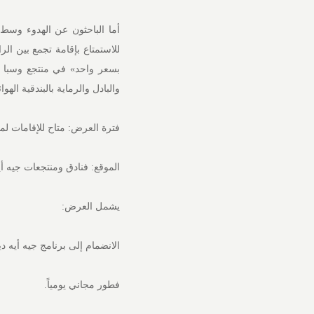
أما الباحثون عن الهدوء وسط 
للاستمتاع بإقامة تجمع بين ال
بسعر واحد» في منتجع وسبا تي
والبادل والرماية بالبندقية اله
فترة العرض: متاح للإقامات لمدة ليل
الموقع: فنادق ومنتجعات جيه أ
يشمل العرض:
الانضمام إلى برنامج جيه أيه ديسكفر
فطور مجاني يومياً.