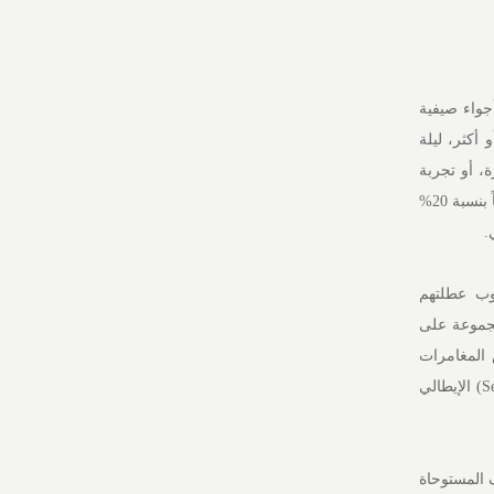
جواء صيفية
 أكثر، ليلة
، أو تجربة
أجواء من الراحة وتجديد النشاط بعيداً عن روتين الحياة اليومية. كما تتضمن الإقامة وجبة فطور يومية، وخصماً بنسبة 20%
وب عطلتهم
مجموعة على
المغامرات
المائية، إلى جانب الاستمتاع بتجارب طهي مميزة في مجموعة من المطاعم الراقية، ومنها مطعم سيتّي (Sette) الإيطالي
ف المستوحاة