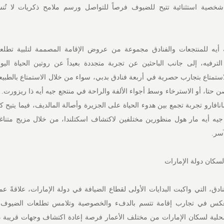
شخصية استثنائية تتيح للضيوف فرصاً للتواصل ورسم ملامح ذكريات لا تُ
أيه للمنتجعات والفنادق مجموعة من عروض الإقامة المصممة لتلبية تطلعا
ترفيه، إلى جانب الباحثين عن تجربة متجددة بعيداً عن روتين الحياة اليو
استمتاع بتجارب حصرية في أربعة فنادق بدبي، سواء من خلال الاستمتاع بالطبيع
 حتا، أو الاسترخاء وسط أجواء الألفة والراحة في منتجع جيه أيه ذا ريزورت. 
انافارو تجربة تجمع بين هدوء الحياة على الجزيرة وأصالة المالديف، فيما يتيح
ع جيه أيه مار هول منظورين مختلفين لاكتشاف اسكتلندا، من خلال مزيج متناغ
آسر.
سكان دولة الإمارات
ادق، التي واكبت البدايات الأولى لقطاع الضيافة في دولة الإمارات، علاقةً عم
ما ينعكس في تجارب إقامة تتسم بالدفء والخصوصية وتلامس تطلعات الضيوف.
حلية لسكان الإمارات من مختلف الأعمار فرصة إعادة اكتشاف وجهات قريبة د