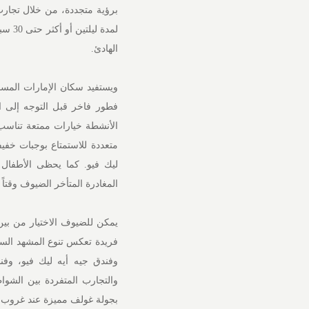
برؤية متجددة، من خلال تجارب 
لمدة 
الهادئ.
فطور فاخر قبل التوجه إلى ا
متعددة للاستمتاع بوجبات خفيف
ليك فيو. كما يحظى الأطفال 
المغادرة المتأخر الضيوف وقتاً
يمكن للضيوف الاختيار من بين
فريدة تعكس تنوع المشهد السي
وفندق جيه أيه ليك فيو، وفند
والتجارب المتفردة بين الشواط
بجولة غولف مميزة عند غروب