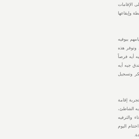
لى الإقامات
بسيطة وإيقاعها
20% على الإقامة، لتبدأ أيامهم ببوفيه
 وتوفر هذه
لبالغ 30% في جميع مطاعم جيه أيه فرصاً
دق جيه أيه
بكر وتسجيل
جربة إقامة
يه الشاطئ،
ء والترفيه
ختتام اليوم
ة.