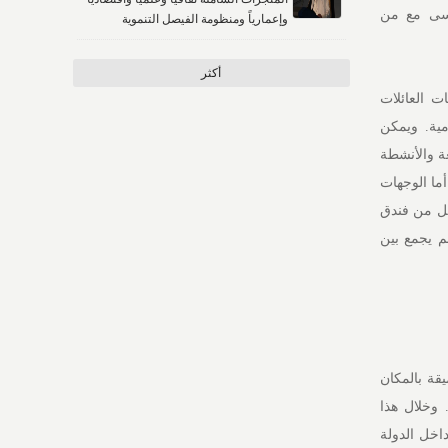
نسى مع من
وإعمارياً ومنظومة الفيصل التنموية
أكثر
ت العائلات
مية. ويمكن
ة والأنشطة
أما الوجهات
 كل من فندق
م يجمع بين
يقة بالمكان
 وخلال هذا
اخل الدولة