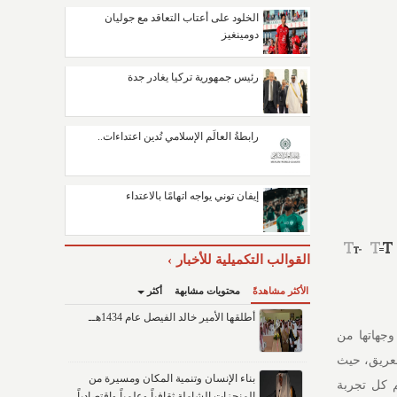
الخلود على أعتاب التعاقد مع جوليان
دومينغيز
رئيس جمهورية تركيا يغادر جدة
رابطةُ العالَم الإسلامي تُدين اعتداءات..
إيفان توني يواجه اتهامًا بالاعتداء
القوالب التكميلية للأخبار
الأكثر مشاهدةً
محتويات مشابهة
أكثر
أطلقها الأمير خالد الفيصل عام 1434هــ
 وجهاتها من
لعريق، حيث
بناء الإنسان وتنمية المكان ومسيرة من
م كل تجربة
المنجزات الشاملة ثقافياً وعلمياً واقتصادياً