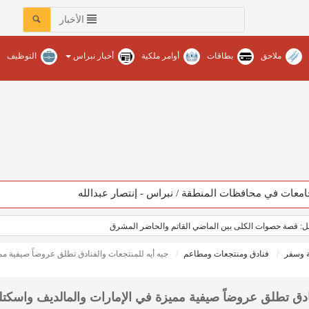
الأخبار
ملاحق
بطاقات
أوامر ملكية
أخبار نبراس
التوظيف
عات في محافظات المنطقة‏ / نبراس - إنتصار عبدالله
أمل: قصة حصوات الكلى بين الماضي القاتم والحاضر المشرق
 وسفر
فنادق ومنتجعات ومطاعم
جيه أيه للمنتجعات والفنادق تطلق عروضاً صيفية م
نادق تطلق عروضاً صيفية مميزة في الإمارات والمالديف واسكتلن