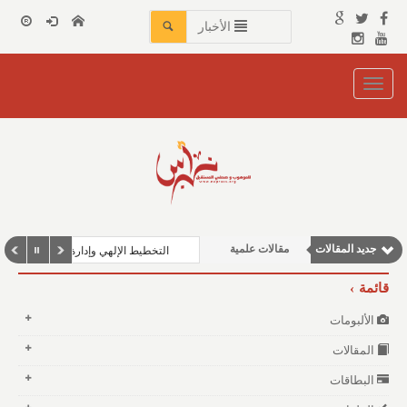
الأخبار
Toggle
navigation
نوافذ الثقافة و الأدب
جديد المقالات
مقالات علمية
التخطيط الإلهي وإدارة الكون: دروس للح
مقالات اجتماعية
قائمة
مقالات إقتصادية
الألبومات
وطنية
المقالات
البطاقات