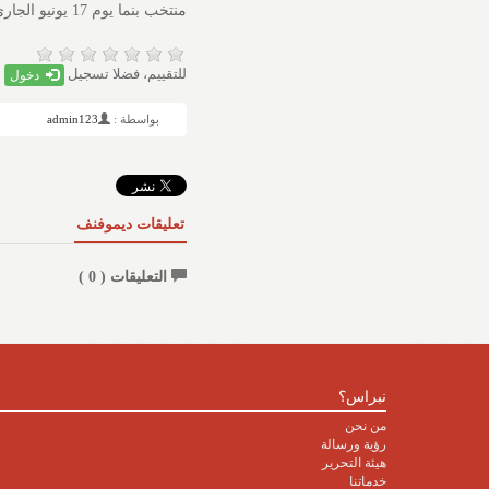
منتخب بنما يوم 17 يونيو الجاري في مدينة تورونتو.
للتقييم، فضلا تسجيل
دخول
بواسطة :
admin123
تعليقات ديموفنف
التعليقات (
0
)
نبراس؟
من نحن
رؤية ورسالة
هيئة التحرير
خدماتنا