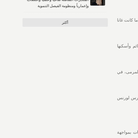
وإعمارياً ومنظومة الفيصل التنموية
 كانت غانا
أكثر
ن القائم وأسكنها
المرمى، في
حارس لورنس
دور المجموعات بمواجهة