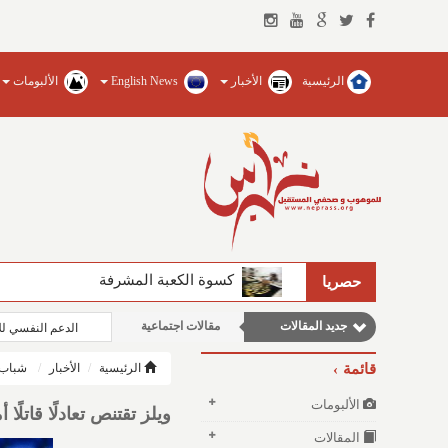
الرئيسية
الأخبار
English News
الألبومات
مقالات علمية
كسوة الكعبة المشرفة
حصريا
نوافذ الثقافة و الأدب
جديد المقالات
مقالات اجتماعية
الدعم النفسي ل
مقالات إقتصادية
قائمة
الرئيسية
الأخبار
شباب 
وطنية
الألبومات
ويلز تقتنص تعادلًا قاتلًا 
المقالات