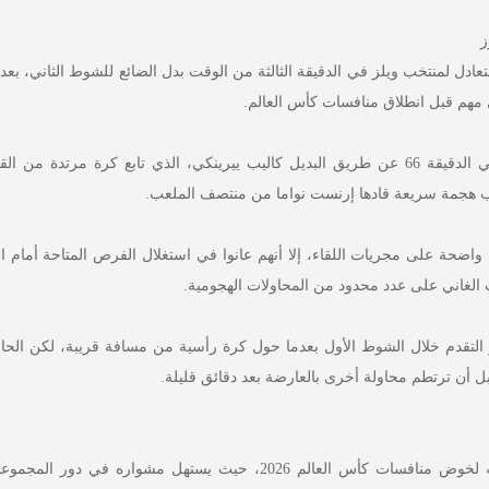
ز
 لمنتخب ويلز في الدقيقة الثالثة من الوقت بدل الضائع للشوط الثاني، بعدما
مهم قبل انطلاق منافسات كأس العالم.
وجاء هدف المنتخب الغاني في الدقيقة 66 عن طريق البديل كاليب ييرينكي، الذي تابع كرة مرتدة م
 هجمة سريعة قادها إرنست نواما من منتصف الملعب.
ضحة على مجريات اللقاء، إلا أنهم عانوا في استغلال الفرص المتاحة أمام 
 الغاني على عدد محدود من المحاولات الهجومية.
 التقدم خلال الشوط الأول بعدما حول كرة رأسية من مسافة قريبة، لكن ال
ل أن ترتطم محاولة أخرى بالعارضة بعد دقائق قليلة.
ويواصل منتخب غانا تحضيراته لخوض منافسات كأس العالم 2026، حيث يستهل مشواره في 