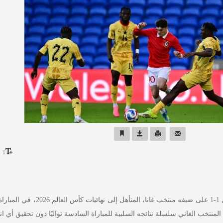
فرض المنتخب الويلزي التعادل 1-1 على ضيفه منتخب غانا، المتأ
المنتخب الغاني سلسلة نتائجه السلبية للمباراة السادسة تواليًا دون تحقيق أي ان