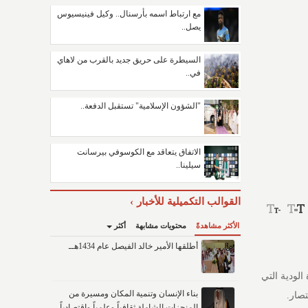
مع ارتباط اسمه بأرسنال.. وكيل فينيسيوس
يصل..
السيطرة على حريق جديد بالقرب من لاهاي
في..
"الشؤون الإسلامية" تستقبل الدفعة..
الاتفاق يتعاقد مع الكوسوفي بيرسانت
سيلينا..
القوالب التكميلية للأخبار
الأكثر مشاهدةً
محتويات مشابهة
أكثر
أطلقها الأمير خالد الفيصل عام 1434هــ
هل إلى نهائيات كأس العالم 2026، في المباراة الودية التي
بناء الإنسان وتنمية المكان ومسيرة من
تصار.
المنجزات الشاملة ثقافياً وعلمياً واقتصادياً