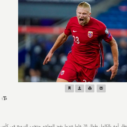
سيتحمل إرلينج هالاند عبء انتظار أمة بالكامل طوال 28 عاما عندما يقود المهاجم منتخب النروي