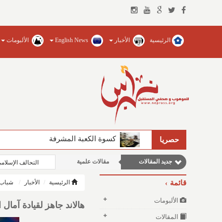
الرئيسية
الأخبار
English News
الألبومات
الفيصل يضخ المياه العذبة ويؤسس للجام
حصريا
جديد المقالات
مقالات علمية
التحالف الإسلام
مقالات إقتصادية
قائمة
الرئيسية
الأخبار
شباب 
نوافذ الثقافة و الأدب
الألبومات
هالاند جاهز لقيادة آمال 
وطنية
المقالات
مقالات اجتماعية