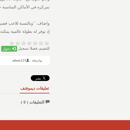
تمركزه في الأماكن المناسبة 
واضاف: "وبالنسبة للاعب قضى م
إذ توفر له بطولة عالمية يمكنه ا
للتقييم، فضلا تسجيل
دخول
بواسطة :
admin123
تعليقات ديموفنف
التعليقات (
0
)