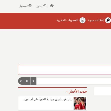
دخول
تسجيل
إعلانات مبوبة
العضويات الفخرية
جديد الأخبار
دياز يقود بايرن ميونيخ للفوز على أستون..