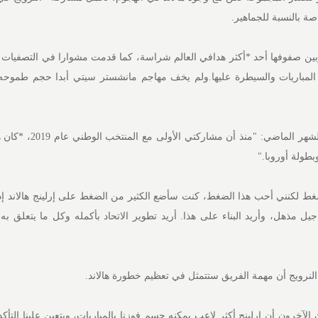
ة بالنسبة للجماهير.
بين صفوفها أحد *أكثر هدافي العالم شراسة، كما قدمت مشوارا في التصفيات أ
 المباريات والسيطرة عليها.ولم يخف مهاجم مانشستر سيتي أبدا حجم طموح
وقال لوسائل إعلام بريطانية الشهر الماضي: "
بطولة أوروبا."
ضغط لكنني ⁠أحب هذا ⁠الضغط، كنت سأضع الكثير من الضغط على إرلينج هالاند إذا
ن جيل مذهل، وأريد البناء على هذا. أريد تطوير الاتحاد بأكمله وكل ما يتعلق به
نرويج أن مهمة الفريق ستتمثل في تعظيم خطورة هالاند.
الآخرون أن إرلينج أكثر لاعب يمكنه حسم فوزنا بالمباريات، ويتعين علينا التأ