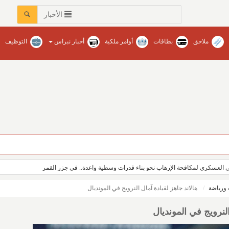
الأخبار
ملاحق
بطاقات
أوامر ملكية
أخبار نبراس
التوظيف
عات في محافظات المنطقة‏ / نبراس - إنتصار عبدالله
ي العسكري لمكافحة الإرهاب نحو بناء قدرات وسطية واعدة.. في جزر القمر
ورياضة
هالاند جاهز لقيادة آمال النرويج في المونديال
النرويج في المونديال