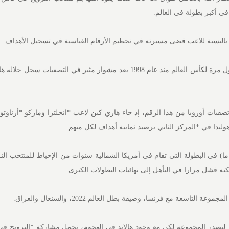
ي أكبر بطولة في العالم.
 بالنسبة للاعب قضى مسيرته في تحطيم الأرقام القياسية في تسجيل الأهداف.
فيات أوروبا من هذا الرقم، إذ جاء هاري كين لاعب *انجلترا وماركو *أرناوت
ندا في *المركز ⁠الثاني برصيد ثمانية ⁠أهداف لكل منهم.
ي مشاركة المهاجم (25 عاما) في البطولة التي تقام في أمريكا الشمالية سنوات من الإحباط للمنتخب 
كنه فشل مرارا في التأهل إلى نهائيات البطولات الكبرى.
لتاسعة مع فرنسا، وصيفة بطل العالم 2022، والسنغال والعراق.
لتصدر المجموعة ⁠لكن مع وجود هالاند في الهجوم، تحمل مشاركة *النرويج في 