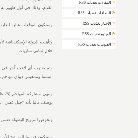
المقالات تغذيات RSS
القدم، وذلك في أول ظهور له ف
البطاقات تغذيات RSS
الأخبار تغذيات RSS
وستكون التوقعات عالية للغاية
الفيديو تغذيات RSS
الصوتيات تغذيات RSS
خلال ثماني مباريات.
ولم يقترب أي لاعب آخر في تص
النمسا وممفيس ديباي مهاجم هول
وتنه
يوصف غالبا بأنه "جيل ذهبي" ل
وتخوض النرويج البطولة ضمن المجموعة ا
وستكون فرنسا المرشح الأبرز 