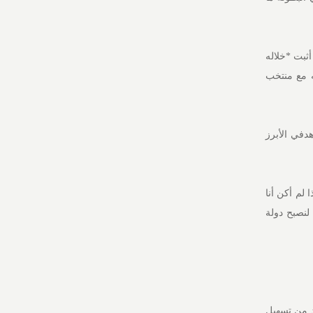
ثبت *خلاله
ه مع منتخب
منذ أن مشاركتي الأولى مع المنتخب الوطني عام 2019، *كان هدفي الأبرز
 لم أكن أنا
 لنصبح دولة
كد من تسهيل