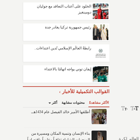
الخلود على أعتاب التعاقد مع جوليان
دومينغيز
رئيس جمهورية تركيا يغادر جدة
رابطةُ العالَم الإسلامي تُدين اعتداءات..
إيفان توني يواجه اتهامًا بالاعتداء
القوالب التكميلية للأخبار
الأكثر مشاهدةً
محتويات مشابهة
أكثر
أطلقها الأمير خالد الفيصل عام 1434هــ
بناء الإنسان وتنمية المكان ومسيرة من
ج في كأس العالم لكرة
المنجزات الشاملة ثقافياً وعلمياً واقتصادياً