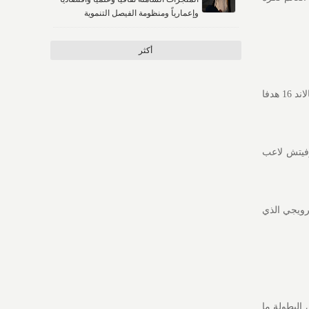
وإعمارياً ومنظومة الفيصل التنموية
أكثر
وتأهلت الدولة الإسكندنافية لأول مرة لكأس العالم منذ عام 1998 بعد مشوار مثير في التصفيات سجل خلاله هالاند 16 هدفا
وفيتش لاعب
النرويجي الذي
البطولة ما