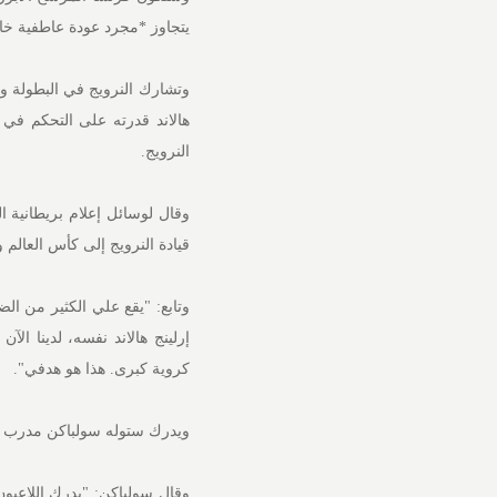
يتجاوز *مجرد عودة عاطفية خاص
وتشارك النرويج في البطولة و
هالاند قدرته على التحكم في
النرويج.
قيادة النرويج إلى كأس العالم و
وتابع: "يقع علي الكثير من ال
إرلينج هالاند نفسه، لدينا الآ
كروية كبرى. هذا هو هدفي".
ويدرك ستوله سولباكن مدرب ال
وقال سولباكن: "يدرك اللاعبون 