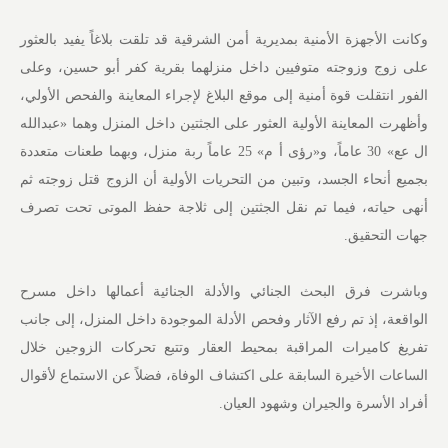
وكانت الأجهزة الأمنية بمديرية أمن الشرقية قد تلقت بلاغاً يفيد بالعثور
على زوج وزوجته متوفيين داخل منزلهما بقرية كفر أبو حسين، وعلى
الفور انتقلت قوة أمنية إلى موقع البلاغ لإجراء المعاينة والفحص الأولي،
وأظهرت المعاينة الأولية العثور على الجثتين داخل المنزل وهما «عبدالله
ال عع» 30 عاماً، و«رؤى أ م» 25 عاماً ربة منزل، وبهما طعنات متعددة
بجميع أنحاء الجسد، وتبين من التحريات الأولية أن الزوج قتل زوجته ثم
أنهى حياته، فيما تم نقل الجثتين إلى ثلاجة حفظ الموتى تحت تصرف
جهات التحقيق.
وباشرت فرق البحث الجنائي والأدلة الجنائية أعمالها داخل مسرح
الواقعة، إذ تم رفع الآثار وفحص الأدلة الموجودة داخل المنزل، إلى جانب
تفريغ كاميرات المراقبة بمحيط العقار وتتبع تحركات الزوجين خلال
الساعات الأخيرة السابقة على اكتشاف الوفاة، فضلاً عن الاستماع لأقوال
أفراد الأسرة والجيران وشهود العيان.