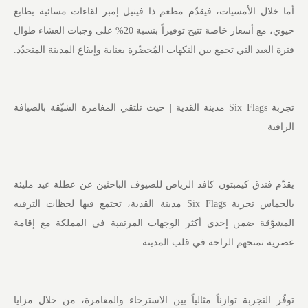
أما خلال الأمسيات، فيقدّم مطعم ذا فينيل إمبر لقاءات مسائية بطابع
حيوي، مع أسعار خاصة تتيح توفيراً بنسبة 20% على وجبات العشاء طوال
فترة العيد التي تجمع بين النكهات المُحضّرة بعناية وإيقاع المدينة المتجدّد.
تجربة Six Flags مدينة القدية | حيث تلتقي المغامرة الشيّقة بالضيافة
الراقية
يقدّم فندق كيمبتون كافد الرياض للضيوف الباحثين عن عطلة عيد مليئة
بالحماس تجربة Six Flags مدينة القدية، تجتمع فيها لحظات الترفيه
المشوّقة ضمن إحدى أكثر الوجهات المرتقبة في المملكة مع إقامة
عصرية تمنحهم الراحة في قلب المدينة.
توفّر التجربة توازناً مثالياً بين الاسترخاء والمغامرة، من خلال مزايا