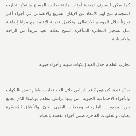
كما يمكن للضيوف تمضية أوقات هادئة بجانب المسبح والتمتّع بتجارب
استجمام تتيح لهم الابتعاد عن الإيقاع السريع والانغماس في أجواء أكثر
توازناً خلال الموسم الاحتفالي. وتكتمل تجربة الإقامة مع مزايا إضافية
مثل تسجيل المغادرة المتأخرة، لتمنح عطلة العيد مزيداً من الراحة
والانسيابية.
تجارب الطعام خلال العيد | نكهات شهية وأجواء حيوية
يقدّم فندق كيمبتون كافد الرياض خلال العيد تجارب طعام تنبض بالنكهات
والأجواء الاجتماعية الحيوية، من بينها برانش مطعم بوتانيكا الذي يجمع
بين المخبوزات الطازجة، ومحطات الطهي الحيّ، والأطباق المُحضّرة
بعناية، والحلويات الفاخرة ضمن أجواء مفعمة بالحياة.