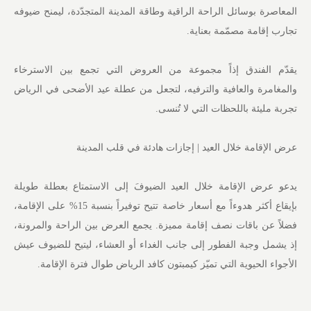
المعاصرة بوسائل الراحة الراقية وطاقة المدينة المتجدّدة، ليمنح ضيوفه
تجارب إقامة مصمّمة بعناية.
يقدّم الفندق إذاً مجموعة من العروض التي تجمع بين الاسترخاء
والمغامرة والعافية والترفيه، لتجعل من عطلة عيد الأضحى في الرياض
تجربة مليئة باللحظات التي لا تُنسى.
عرض الإقامة خلال العيد | إجازات هادئة في قلب المدينة
يدعو عرض الإقامة خلال العيد الضيوفَ إلى الاستمتاع بعطلة طويلة
بإيقاع أكثر هدوءاً مع أسعار خاصة تتيح توفيراً بنسبة 15% على الإقامة،
فضلاً عن باقات نصف إقامة مميزة. يجمع العرض بين الراحة والمرونة،
إذ يشمل وجبة الفطور إلى جانب الغداء أو العشاء، ليتيح للضيوف عيش
الأجواء الحيوية التي تميّز كيمبتون كافد الرياض طوال فترة الإقامة.