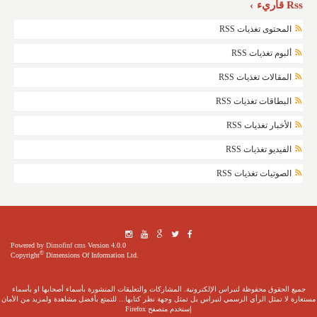
Rss قاريء
المحتوى تغذيات RSS
ألبوم تغذيات RSS
المقالات تغذيات RSS
البطاقات تغذيات RSS
الأخبار تغذيات RSS
الفيديو تغذيات RSS
الصوتيات تغذيات RSS
Powered by
Dimofinf cms
Version 4.0.0
©
Copyright
Dimensions Of Information Ltd.
جميع الحقوق محفوظة لنبراس الإلكترونية. المشاركات والتعليقات المنشورة بأسماء أصحابها او بأسماء
مستعارة لا تمثل الرأي الرسمي لنبراس بل تمثل وجهة نظر كتابها... للتمتع بأفضل مشاهدة ولمزيد من الأمان
إستخدم متصفح Firefox