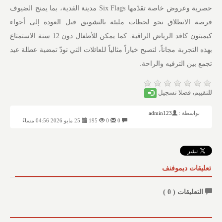
حصرية وعروض خاصة تقدّمها Six Flags مدينة القدية، بما يمنح الضيوف
فرصة الانطلاق نحو لحظات مليئة بالتشويق قبل العودة إلى أجواء
كيمبتون كافد الرياض الراقية. كما يمكن للأطفال دون 12 سنة الاستمتاع
بهذه التجربة مجاناً، لتصبح خياراً مثالياً للعائلات التي تودّ تمضية عطلة عيد
تجمع بين الترفيه والراحة.
للتقييم، فضلا تسجيل
بواسطة :
admin123
0
0
195
25 مايو 2026 04:56 مساءً
تعليقات ديموفنف
التعليقات (
0
)