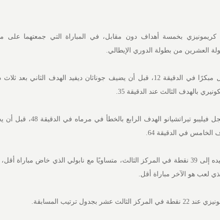
ريمونيزي بخمسة أهداف دون مقابل، في المباراة التي جمعتهما على ملع
ة العشرين من بطولة الدوري الإيطالي.
وافتتح جليسون بريمر التسجيل مبكرًا في الدقيقة 12، قبل أن يضيف جوناثان ديفيد الهدف الثاني 
ونيري بالهدف الثالث عند الدقيقة 35.
ومع انطلاق الشوط الثاني، سجل فيليبو تيراتشيانو الهدف 
الخامس في الدقيقة 64.
وبهذا الفوز، رفع يوفنتوس رصيده إلى 39 نقطة في المركز الثالث، متساويًا مع نابولي الذي خاض مباراة 
ذي لعب هو الآخر مباراة أقل.
ر بجدول ترتيب المسابقة.