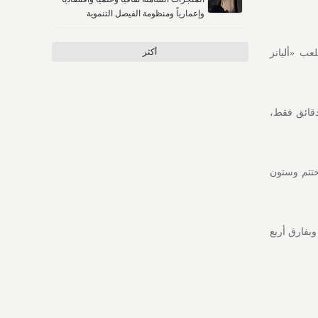
وإعمارياً ومنظومة الفيصل التنموية
أكثر
ب «أليانز
بعد ثلاث دقائق فقط،
الرابع بالخطأ في مرماه في الدقيقة 48، قبل أن يختتم وستون
أقل، وبفارق أربع