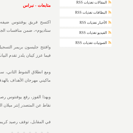
المقالات تغذيات RSS
متابعات - نبراس
البطاقات تغذيات RSS
اكتسح فريق يوفنتوس ضيفه ك
الأخبار تغذيات RSS
ستاديوم»، ضمن منافسات الجول
الفيديو تغذيات RSS
الصوتيات تغذيات RSS
فيما عزز كينان يلدز تقدم البيانك
ماكيني مهرجان الأهداف بالهدف 
نقاط عن المتصدر إنتر ميلان ال
في المقابل، توقف رصيد كريمونيزي عند 22 نقطة في المركز الثالث عش