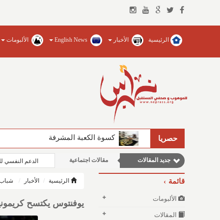
الرئيسية
الأخبار
English News
الألبومات
مقالات علمية
كسوة الكعبة المشرفة
حصريا
نوافذ الثقافة و الأدب
جديد المقالات
مقالات اجتماعية
الدعم النفسي ل
وطنية
قائمة
الرئيسية
الأخبار
شباب 
مقالات إقتصادية
الألبومات
يوفنتوس يكتسح كريموني
المقالات