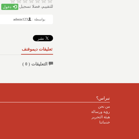
للتقييم، فضلا تسجيل
دخول
بواسطة :
admin123
تعليقات ديموفنف
التعليقات (
0
)
نبراس؟
من نحن
رؤية ورسالة
هيئة التحرير
خدماتنا