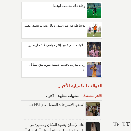
وفاة قائد منتخب أوغندا
بوساطة من مورينيو.. ريال مدريد يجدد عقد..
ثنائية ميسي تقود إنتر ميامي لانتصار مثير..
ريال مدريد يحسم صفقة ديوماندي مقابل
135..
القوالب التكميلية للأخبار
الأكثر مشاهدةً
محتويات مشابهة
أكثر
أطلقها الأمير خالد الفيصل عام 1434هــ
بناء الإنسان وتنمية المكان ومسيرة من
المنجزات الشاملة ثقافياً وعلمياً واقتصادياً