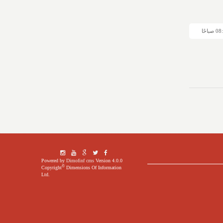
Powered by
Dimofinf cms
Version 4.0.0
©
Copyright
Dimensions Of Information
Ltd.