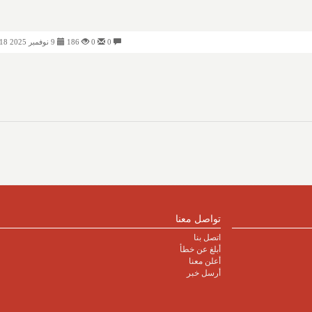
0
0
186
9 نوفمبر 2025 11:18 مساءً
تواصل معنا
اتصل بنا
أبلغ عن خطأ
أعلن معنا
أرسل خبر