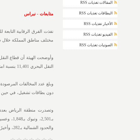
المقالات تغذيات RSS
البطاقات تغذيات RSS
متابعات - نبراس
الأخبار تغذيات RSS
الفيديو تغذيات RSS
مختلف مناطق المملكة خلال شهر أكتوبر 2025، بهدف رفع مستوى الامتثال للأنظمة ب
الصوتيات تغذيات RSS
النقل البحري 11,401 بنسبة امتثال 99%، فيما سجل النقل السككي 83 عملية فحص بمعدل امتثال 100%.
دون بطاقات تشغيل، في حين قدمت الهيئة 5,377 إنذارًا
والحدود الشمالية بـ282، وأخيرًا الباحة بـ236 مخالفة.