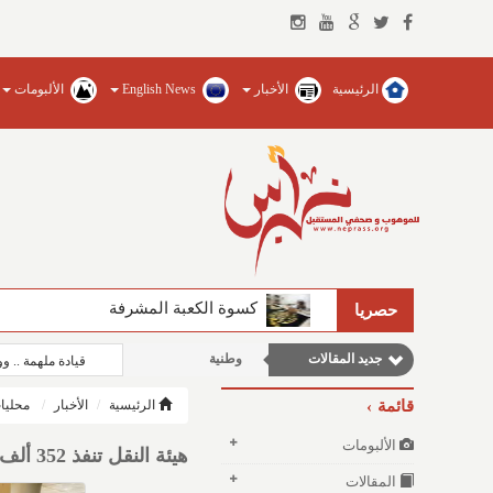
الرئيسية
الأخبار
English News
الألبومات
كسوة الكعبة المشرفة
الفيصل يضخ المياه العذبة ويؤسس للجام
حصريا
جديد المقالات
وطنية
قيادة ملهمة .. 
مقالات علمية
قائمة
الرئيسية
الأخبار
محليا
نوافذ الثقافة و الأدب
الألبومات
هيئة النقل تنفذ 352 ألف فحص وتضبط 24 ألف مخالفة في أكتوبر
مقالات اجتماعية
المقالات
مقالات إقتصادية