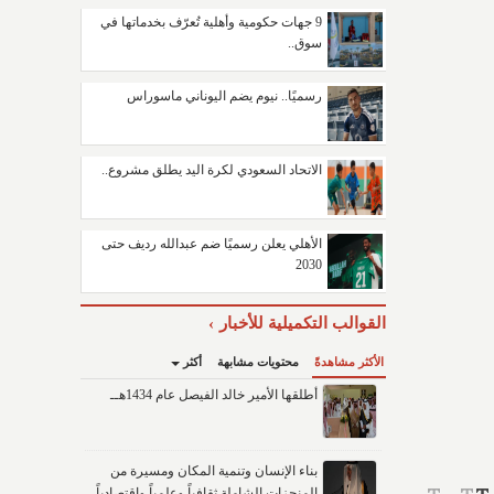
9 جهات حكومية وأهلية تُعرّف بخدماتها في
سوق..
رسميًا.. نيوم يضم اليوناني ماسوراس
الاتحاد السعودي لكرة اليد يطلق مشروع..
الأهلي يعلن رسميًا ضم عبدالله رديف حتى
2030
القوالب التكميلية للأخبار
الأكثر مشاهدةً
محتويات مشابهة
أكثر
أطلقها الأمير خالد الفيصل عام 1434هــ
بناء الإنسان وتنمية المكان ومسيرة من
المنجزات الشاملة ثقافياً وعلمياً واقتصادياً