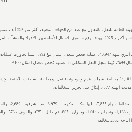
نفذت الفرق الرقابية التابعة للهيئة العامة للنقل، بال
ين الأفراد والمنشآت المرخصة.
وأوضحت الهيئة أن قطاع النقل البري شهد 340,947 عملية فحص بمعدل امتثال بلغ
وبلغ عدد المخالفات المرصودة 24,181 مخالفة، شملت عدم وجود وثيقة نقل، ومخالفة الشاحنات الأجنبية
 قبل تحرير المخالفات.
وتصدرت منطقة الرياض بعدد مخالفات بلغ 5