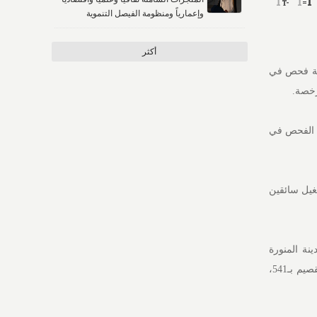
وإعمارياً ومنظومة الفيصل التنموية
أكثر
تعاون مع عدد من الجهات المعنية، أكثر من 352 ألف عملية فحص في
 92%، بينما تجاوزت عمليات الفحص في
، وتشغيل سائقين
7,87، تلتها مكة المكرمة بـ3,979، ثم الشرقية بـ2,689، والمدينة المنورة
بـ2,501، وتبوك بـ1,848، وعسير بـ1,138، ونجران بـ1,014، وجازان بـ867، ثم حائل بـ635، والجوف بـ576، والقصيم بـ541،