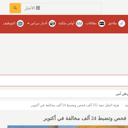
الأخبار
ملاحق
بطاقات
أوامر ملكية
أخبار نبراس
التوظيف
عات في محافظات المنطقة‏ / نبراس - إنتصار عبدالله
ووطن آمن
ت
هيئة النقل تنفذ 352 ألف فحص وتضبط 24 ألف مخالفة في أكتوبر