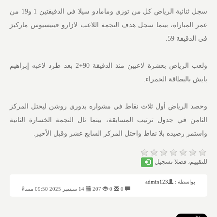
سجل ثنائية الرياض كل من توزي ومامادو سيلا في الدقيقتين 1 و19 من
عمر المباراة، بينما سجل هدف النجمة اللاعب لازارو فينيسيوس ماركيز
في الدقيقة 59.
ولعب الرياض بعشرة لاعبين منذ الدقيقة 90+2 بعد طرد لاعبه إبراهيم
بايش بالبطاقة الحمراء.
وحصد الرياض أول ثلاث نقاط في مشواره بدوري روشن ليحتل المركز
الثامن في جدول ترتيب المسابقة، بينما نال النجمة الخسارة الثانية
واستمر رصيده بلا نقاط واحتل المركز السابع عشر وقبل الأخير.
للتقييم، فضلا تسجيل
بواسطة :
admin123
0
0
207
14 سبتمبر 2025 09:50 مساءً