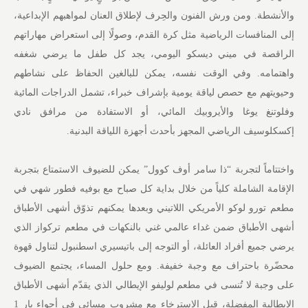
والأنشطة. ومن ورش الفنون والحِرف لإطلاق العنان لمواهبهم الإبداعية،
إلى المنافسات الرياضية مثل كرة القدم، وصولًا إلى استعراض مهاراتهم
الراقصة في ميني ديسكو اليومي، يجد كل طفل ما يرضي شغفه
واهتمامه. وفي الوقت نفسه، يمكن للبالغين الحفاظ على نشاطهم
وحيويتهم مع حصص لياقة يومية بإشراف خبراء، تشمل الدراجات المائية
وفلوتنغ يوغا والأيروبيك المائي، أو الاستفادة من مرافق نادي
إكسكلوسيف الرياضي المجهز بأحدث أجهزة اللياقة البدنية.
واختتاماً لتجربة “ذا سامر أوف كوول” يمكن للضيوف الاستمتاع بتجربة
الإقامة الشاملة كلياً من خلال بداية كل صباح مع بوفيه فطور شهي في
مطعم تورو لوكو الأمريكي اللاتيني وبعدها يمكنهم تذوّق أشهى الأطباق
أشهى الأطباق ضمن غداء عالمي غني بالنكهات في مطعم تركواز الذي
يرضي جميع أفراد العائلة، أو التوجه إلى باتيسيري اسطنبول لتناول قهوة
محضّرة باحتراف مع وجبة خفيفة. ومع حلول المساء، يجتمع الضيوف
على وجبة لا تُنسى في مطعم لوليفو الإيطالي الذي يقدّم أشهى الأطباق
الإيطالية المفضلة، قبل الاسترخاء مع مشروب مسائي في أجواء بار 1