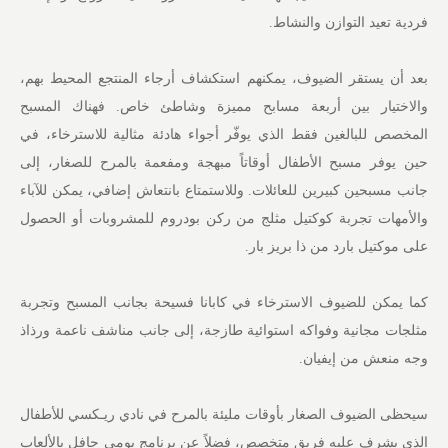
فردية تعيد التوازن والنشاط.
بعد أن يستقر الضيوف، يمكنهم استكشاف أرجاء المنتجع المحيط بهم،
والاختيار بين أربعة مسابح مميزة وشاطئ خاص. فهناك المسبح
المخصص للبالغين فقط الذي يوفّر أجواء هادئة مثالية للاسترخاء، في
حين يوفر مسبح الأطفال أوقاتاً مبهجة ومفعمة بالمرح للصغار، إلى
جانب مسبحين كبيرين للعائلات. وللاستمتاع بانتعاش إضافي، يمكن للآباء
والأمهات تجربة كوكتيل مثلج من ركن بودروم للمشروبات أو الحصول
على موكتيل بارد من ذا بريز بار.
كما يمكن للضيوف الاسترخاء في كابانا فسيحة بجانب المسبح وتجربة
مثلجات مجانية وفواكه استوائية طازجة، إلى جانب مناشف ناعمة ورذاذ
وجه منعش من إيفيان.
سيحظى الضيوف الصغار بأوقات مليئة بالمرح في نادي ريـكسي للأطفال
الذي يشرف عليه فريق متخصص، فضلاً عن برنامجٍ يومي حافلٍ بالألعاب