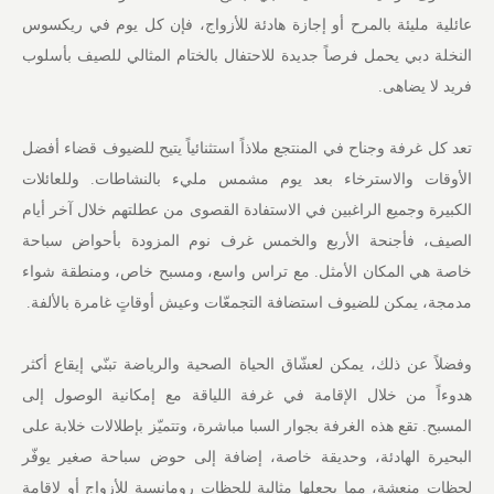
عائلية مليئة بالمرح أو إجازة هادئة للأزواج، فإن كل يوم في ريكسوس
النخلة دبي يحمل فرصاً جديدة للاحتفال بالختام المثالي للصيف بأسلوب
فريد لا يضاهى.
تعد كل غرفة وجناح في المنتجع ملاذاً استثنائياً يتيح للضيوف قضاء أفضل
الأوقات والاسترخاء بعد يوم مشمس مليء بالنشاطات. وللعائلات
الكبيرة وجميع الراغبين في الاستفادة القصوى من عطلتهم خلال آخر أيام
الصيف، فأجنحة الأربع والخمس غرف نوم المزودة بأحواض سباحة
خاصة هي المكان الأمثل. مع تراس واسع، ومسبح خاص، ومنطقة شواء
مدمجة، يمكن للضيوف استضافة التجمعّات وعيش أوقاتٍ غامرة بالألفة.
وفضلاً عن ذلك، يمكن لعشّاق الحياة الصحية والرياضة تبنّي إيقاع أكثر
هدوءاً من خلال الإقامة في غرفة اللياقة مع إمكانية الوصول إلى
المسبح. تقع هذه الغرفة بجوار السبا مباشرة، وتتميّز بإطلالات خلابة على
البحيرة الهادئة، وحديقة خاصة، إضافة إلى حوض سباحة صغير يوفّر
لحظات منعشة، مما يجعلها مثالية للحظات رومانسية للأزواج أو لإقامة