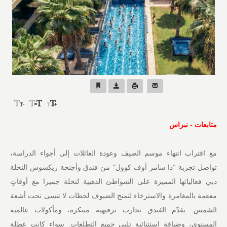
متابعات - نبراس
مع اقتراب انتهاء موسم الصيف وعودة العائلات إلى أجواء الدراسة،
تواصل تجربة “ذا سامر أوف كوول” من فندق وأجنحة ريكسوس النخلة
دبي فعالياتها المميزة على الشواطئ الذهبية لنخلة جميرا مع أوقاتٍ
مفعمة بالمغامرة والاسترخاء لتمنح الضيوف لحظات لا تنسى تحت أشعة
الشمس. يقدّم الفندق تجارب ترفيهية مبتكرة، ومأكولات عالمية
المستوى، وضيافة استثنائية تلبي جميع التطلعات. سواء كانت عطلة