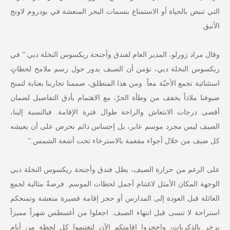
التي تنبض بالحياة أو الاستمتاع بنسمات البحر المنعشة في بودروم لاونج
الأنيق.
وقال مراد زورلو، المدير العام لفندق وأجنحة ريكسوس النخلة دبي:” في
ريكسوس النخلة دبي، نؤمن أن الصيف يدور حول رسم ملامح لحظاتٍ
استثنائية تجمع الأحبّة معاً. ومن هذا المنطلق، صممنا تجاربنا بعناية لتمنح
ضيوفنا ملاذاً يخفف من وطأة الحرّ، مع الاهتمام بأدق التفاصيل لضمان
أقصى درجات الانتعاش والراحة طوال فترة الإقامة. فبالنسبة إلينا،
الصيف ليس مجرد موسم عابر، بل إحساس دائم نحرص على أن يعيشه
كل ضيف من خلال أجواء مفعمة بالاسترخاء تحت أشعة الشمس.”
على الرغم من حرارة الصيف، يظل فندق وأجنحة ريكسوس النخلة دبي
الوجهة المكان الأمثل لاغتنام أجمل لحظات الموسم. فرصةٌ مثالية لجمع
العائلة قبل العودة إلى المدارس أو حجز إقامة قصيرة منعشة وتمنحكم
استراحة لا تنسى قبل انتهاء الصيف. اجعلوا من أغسطس شهراً مميزاً
يزخر بالذكريات، واحجزوا إقامتكم الآن لتغتنموا كل لحظة من أيام