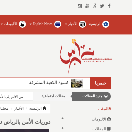
الرئيسية
الأخبار
English News
الألبومات
كسوة الكعبة المشرفة
حصريا
جديد المقالات
مقالات اجتماعية
من الألم إلى ال
نوافذ الثقافة و الأدب
قائمة
الرئيسية
الأخبار
محليا
مقالات علمية
الألبومات
دوريات الأمن بالرياض تضبط (3) أشخاص مخالفين للائح
وطنية
المقالات
مقالات إقتصادية