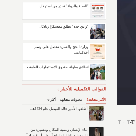
"الغذاء والدواء" تحذر من استهلاك..
"وادي جدة" تطلق معسكرًا رياديًا..
وزارة الحج والعمرة تحصل على وسم
أخلاقيات..
انطلاق بطولة صندوق الاستثمارات العامة -..
القوالب التكميلية للأخبار
الأكثر مشاهدةً
محتويات مشابهة
أكثر
أطلقها الأمير خالد الفيصل عام 1434هــ
بناء الإنسان وتنمية المكان ومسيرة من
المنجزات الشاملة ثقافياً وعلمياً واقتصادياً