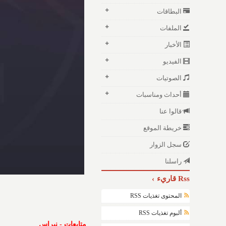
البطاقات
الملفات
الأخبار
الفيديو
الصوتيات
أحداث ومناسبات
قالوا عنا
خريطة الموقع
سجل الزوار
راسلنا
Rss قاريء
المحتوى تغذيات RSS
ألبوم تغذيات RSS
متابعات - نبراس