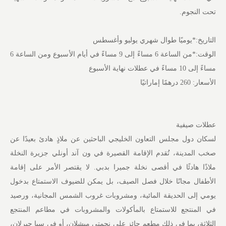
تحت النجوم.
التاريخ:*يوميًا طوال شهري يوليو وأغسطس
الوقت:*من الساعة 6 مساءً إلى 9 مساءً في أيام الأسبوع ومن الساعة 6
مساءً إلى 10 مساءً في عطلات نهاية الأسبوع
الأسعار: 260 درهمًا إماراتيًا
عطلات صيفية
لسكان دول مجلس التعاون الخليجي الباحثين عن ملاذٍ هادئ بعيدًا عن
صخب المدينة، تُقدم الإقامة القصيرة في ون آند أونلي جزيرة النخلة
ملاذًا هادئًا في أقصى نخلة جميرا بدبي. لا يقتصر الأمر على إقامة
الأطفال مجانًا خلال فصل الصيف، بل يمكن للضيوف الاستمتاع بدخول
يومي إلى الحديقة المائية، ومشروبات غروب الشمس المجانية، ورصيد
في المنتجع للاستمتاع بالمأكولات والمشروبات في مطاعم المنتجع
الثلاثة، بما في ذلك مطعم حائز على نجمتي ميشلان، أو في سبا جيرلان،