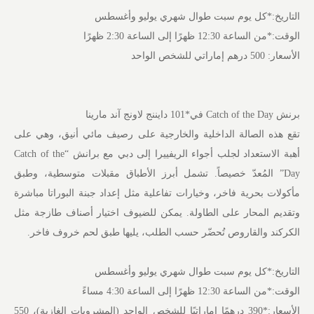
التاريخ:*كل يوم سبت طوال شهري يوليو وأغسطس
الوقت:*من الساعة 12:30 ظهرًا إلى الساعة 2:30 ظهرًا
الأسعار: 500 درهم إماراتي للشخص الواحد
برنش Catch of the Day في*101 دايننج لاونج آند مارينا
تقع هذه الصالة الداخلية والخارجية على رصيف مائي أنيق، وهي على
أهبة الاستعداد لجلب أجواء الريفييرا إلى دبي مع برانش “Catch of the
Day” المُعدّ خصيصاً. تشمل أبرز الأطباق مقبلات متوسطية، وطبق
مأكولات بحرية فاخر، وخيارات تفاعلية مثل إعداد جبنة البوراتا مباشرة
وتقديم المحار على الطاولة. يمكن للضيوف اختيار أصناف طازجة مثل
الكركند والقاروص تُحضّر حسب الطلب، يليها طبق لحم خروف فاخر.
التاريخ:*كل يوم سبت طوال شهري يوليو وأغسطس
الوقت:*من الساعة 12:30 ظهرًا إلى الساعة 4:30 مساءً
الأسعار:*390 درهمًا إماراتيًا للشخص الواحد (المشروبات الغازية)، 550