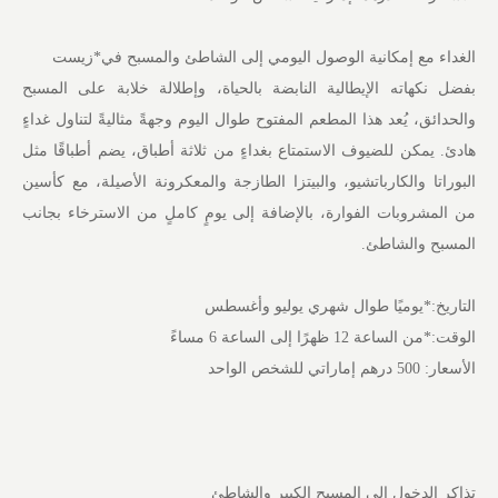
الغداء مع إمكانية الوصول اليومي إلى الشاطئ والمسبح في*زيست
بفضل نكهاته الإيطالية النابضة بالحياة، وإطلالة خلابة على المسبح
والحدائق، يُعد هذا المطعم المفتوح طوال اليوم وجهةً مثاليةً لتناول غداءٍ
هادئ. يمكن للضيوف الاستمتاع بغداءٍ من ثلاثة أطباق، يضم أطباقًا مثل
البوراتا والكارباتشيو، والبيتزا الطازجة والمعكرونة الأصيلة، مع كأسين
من المشروبات الفوارة، بالإضافة إلى يومٍ كاملٍ من الاسترخاء بجانب
المسبح والشاطئ.
التاريخ:*يوميًا طوال شهري يوليو وأغسطس
الوقت:*من الساعة 12 ظهرًا إلى الساعة 6 مساءً
الأسعار: 500 درهم إماراتي للشخص الواحد
تذاكر الدخول إلى المسبح الكبير والشاطئ