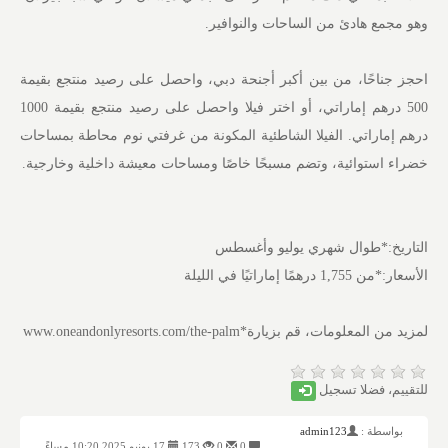
وهو مجمع هادئ من الساحات والنوافير.
احجز جناحًا، من بين أكبر أجنحة دبي، واحصل على رصيد منتجع بقيمة
500 درهم إماراتي، أو اختر فيلا واحصل على رصيد منتجع بقيمة 1000
درهم إماراتي. الفيلا الشاطئية المكونة من غرفتي نوم محاطة بمساحات
خضراء استوائية، وتضم مسبحًا خاصًا ومساحات معيشة داخلية وخارجية.
التاريخ:*طوال شهري يوليو وأغسطس
الأسعار:*من 1,755 درهمًا إماراتيًا في الليلة
لمزيد من المعلومات، قم بزيارة*www.oneandonlyresorts.com/the-palm
للتقييم، فضلا تسجيل
بواسطة :
admin123
0
0
173
17 يونيو 2025 10:20 مساءً