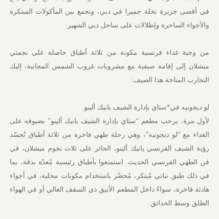
في أقصى جزيرة نخلة جميرا في دبي، وتجمع بين المأكولات المبتكرة
والأجواء الساحرة وإطلالات على ساحل دبي الشهير.
من وجبة غداء فرنسية مكونة من ثلاثة أطباق حاصلة على نجمتي
ميشلان إلى إقامة صيفية مع مشروبات غروب الشمس المجانية، إليك
التجارب المتاحة هذا الصيف:
لو ديجونيه في*ستاي بإدارة الشيف يانيك ألينو
لأول مرة، يرحب مطعم “ستاي بإدارة الشيف يانيك ألينو” بضيوفه على
الغداء مع “لو ديجونيه”، وهي رحلة طهي فاخرة من ثلاثة أطباق تُجسّد
رؤية الشيف الفرنسي يانيك ألينو، الحائز على ثلاث نجوم ميشلان، في
فن الطهي الفرنسي الحديث. استمتعوا بأطباق رئيسية مُعدّة بدقة، بما
في ذلك طبق نباتي مُبتكر، مُحضّر باستخدام مكونات محلية، في أجواء
هادئة فاخرة، سواءً داخل المطعم الأنيق ذي السقف العالي أو في الهواء
الطلق وسط الحدائق.