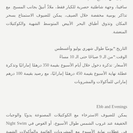
سافينا، وجهة شاطئية حصرية للكبار فقط، ملاذٌ أنيقٌ بجانب المسبح. مع
تذاكر يومية مخفضة خلال الصيف، يمكن للضيوف الاستمتاع بسحر
المكان وتذوق أطباق البحر الأبيض المتوسط الشهية والكوكتيلات
المنعشة.
التاريخ:*يوميًا طوال شهري يوليو وأغسطس
الوقت:*من الـ 9 صباحًا حتى الـ 10 مساءً
الأسعار: تذكرة دخول خلال أيام الأسبوع بقيمة 350 درهمًا إماراتيًا وتذكرة
عطلة نهاية الأسبوع بقيمة 450 درهمًا إماراتيًا، مع رصيد بقيمة 100 درهم
إماراتي للمأكولات والمشروبات
Ebb and Evenings
يمكن للضيوف الاسترخاء مع الكوكتيلات المصنوعة يدويًا والوجبات
الخفيفة عند غروب الشمس طوال الأسبوع، أو الغوص في Night Swim
في عطلات نهاية الأسبوع مع المشروبات العائمة والمأكولات الشهية