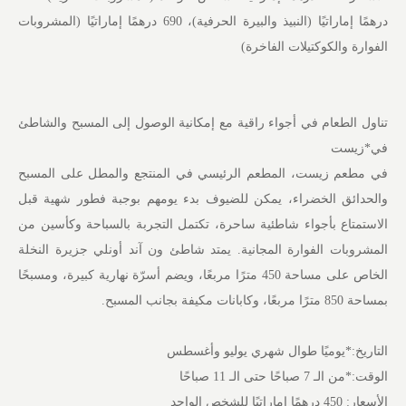
درهمًا إماراتيًا (النبيذ والبيرة الحرفية)، 690 درهمًا إماراتيًا (المشروبات
الفوارة والكوكتيلات الفاخرة)
تناول الطعام في أجواء راقية مع إمكانية الوصول إلى المسبح والشاطئ
في*زيست
في مطعم زيست، المطعم الرئيسي في المنتجع والمطل على المسبح
والحدائق الخضراء، يمكن للضيوف بدء يومهم بوجبة فطور شهية قبل
الاستمتاع بأجواء شاطئية ساحرة، تكتمل التجربة بالسباحة وكأسين من
المشروبات الفوارة المجانية. يمتد شاطئ ون آند أونلي جزيرة النخلة
الخاص على مساحة 450 مترًا مربعًا، ويضم أسرّة نهارية كبيرة، ومسبحًا
بمساحة 850 مترًا مربعًا، وكابانات مكيفة بجانب المسبح.
التاريخ:*يوميًا طوال شهري يوليو وأغسطس
الوقت:*من الـ 7 صباحًا حتى الـ 11 صباحًا
الأسعار: 450 درهمًا إماراتيًا للشخص الواحد