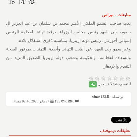
متابعات - نبراس
بعث صاحب السمو الملكي الأمير محمد بن سلمان بن عبد العزيز آل
سعود، ولي العهد رئيس مجلس الوزراء، برقية تهنئة، لفخامة الرئيس
إسياس أفورقي، رئيس دولة إريتريا، بمناسبة ذكرى استقلال بلاده.
وعبر سمو ولي العهد، عن أطيب التهاني وأصدق التمنيات بموفور الصحة
والسعادة لفخامته، ولحكومة وشعب دولة إريتريا الصديق المزيد من
التقدم والازدهار.
للتقييم، فضلا تسجيل
بواسطة :
admin123
0
0
195
24 مايو 2025 02:46 مساءً
تعليقات ديموفنف