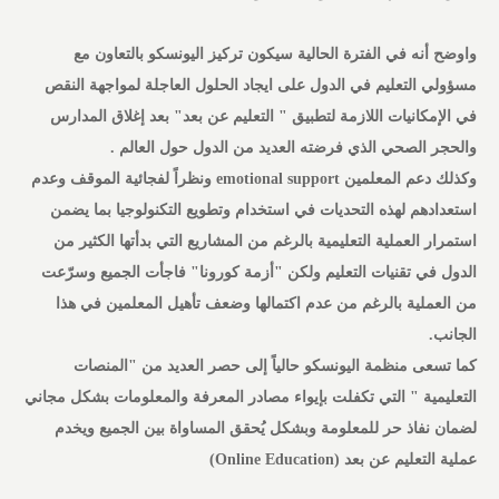
واوضح أنه في الفترة الحالية سيكون تركيز اليونسكو بالتعاون مع
مسؤولي التعليم في الدول على ايجاد الحلول العاجلة لمواجهة النقص
في الإمكانيات اللازمة لتطبيق " التعليم عن بعد" بعد إغلاق المدارس
والحجر الصحي الذي فرضته العديد من الدول حول العالم .
وكذلك دعم المعلمين emotional support ونظراً لفجائية الموقف وعدم
استعدادهم لهذه التحديات في استخدام وتطويع التكنولوجيا بما يضمن
استمرار العملية التعليمية بالرغم من المشاريع التي بدأتها الكثير من
الدول في تقنيات التعليم ولكن "أزمة كورونا" فاجأت الجميع وسرّعت
من العملية بالرغم من عدم اكتمالها وضعف تأهيل المعلمين في هذا
الجانب.
كما تسعى منظمة اليونسكو حالياً إلى حصر العديد من "المنصات
التعليمية " التي تكفلت بإيواء مصادر المعرفة والمعلومات بشكل مجاني
لضمان نفاذ حر للمعلومة وبشكل يُحقق المساواة بين الجميع ويخدم
عملية التعليم عن بعد (Online Education)