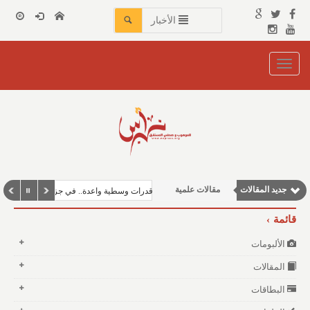
الأخبار
Toggle
navigation
مقالات اجتماعية
جديد المقالات
مقالات علمية
لإسلامي العسكري لمكافحة الإرهاب نحو بناء قدرات وسطية واعدة.. في جزر القمر
نوافذ الثقافة و الأدب
قائمة
مقالات إقتصادية
الألبومات
وطنية
المقالات
البطاقات