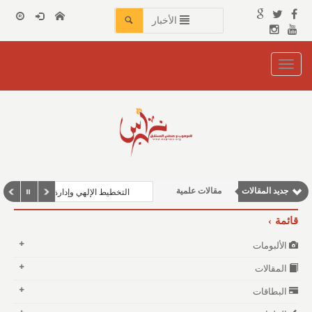
الأخبار
Toggle
navigation
وطنية
نوافذ الثقافة و الأدب
مقالات إقتصادية
مقالات اجتماعية
جديد المقالات
مقالات علمية
التخطيط الإلهي وإدارة الكون: دروس للحياة وا
قائمة
الألبومات
المقالات
البطاقات