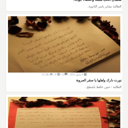
الطالبة بشاير ياسر الثانوية..
9 مايو 2015 |
0 |
0 |
15.5K
نورت دارك واهلها يا صقر العروبة
الطالبة / حنين حافظ باشطح..