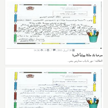
30 أبريل 2015 |
7 |
0 |
14.5K
مرحبا بك ملكا وولياً لأمرنا
الطالبة / نور بادياب مدارس بيتي..