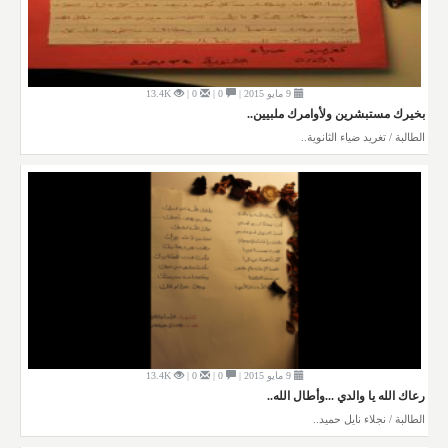
9 مايو 2015 |
0 |
0 |
13.4K
بخيرك مستبشرين ولأوامرك ملبيين..
الطالبة / تغريد ضياء الثانوية..
9 مايو 2015 |
0 |
0 |
13.4K
رعاك الله يا والدي ...وأطال الله..
الطالبة / نجلاء نايل حميد..