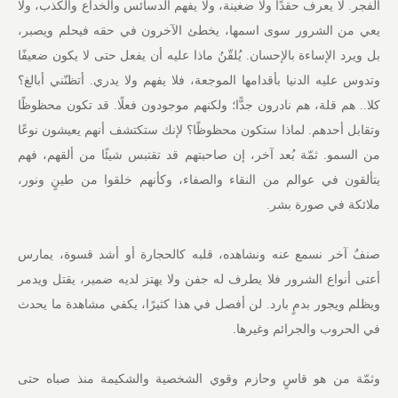
الفجر. لا يعرف حقدًا ولا ضغينة، ولا يفهم الدسائس والخداع والكذب، ولا
يعي من الشرور سوى اسمها، يخطئ الآخرون في حقه فيحلم ويصبر،
بل ويرد الإساءة بالإحسان. يُلقّنُ ماذا عليه أن يفعل حتى لا يكون ضعيفًا
وتدوس عليه الدنيا بأقدامها الموجعة، فلا يفهم ولا يدري. أتظنّني أبالغ؟
كلا.. هم قلة، هم نادرون جدًّا؛ ولكنهم موجودون فعلًا. قد تكون محظوظًا
وتقابل أحدهم. لماذا ستكون محظوظًا؟ لإنك ستكتشف أنهم يعيشون نوعًا
من السمو. ثمّة بُعد آخر، إن صاحبتهم قد تقتبس شيئًا من ألقهم، فهم
يتألقون في عوالم من النقاء والصفاء، وكأنهم خلقوا من طينٍ ونور،
ملائكة في صورة بشر.
صنفٌ آخر نسمع عنه ونشاهده، قلبه كالحجارة أو أشد قسوة، يمارس
أعتى أنواع الشرور فلا يطرف له جفن ولا يهتز لديه ضمير، يقتل ويدمر
ويظلم ويجور بدمٍ بارد. لن أفصل في هذا كثيرًا، يكفي مشاهدة ما يحدث
في الحروب والجرائم وغيرها.
وثمّة من هو قاسٍ وحازم وقوي الشخصية والشكيمة منذ صباه حتى