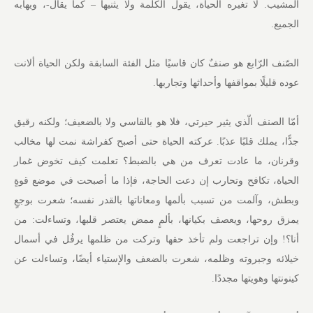
المشيب. لا تغيره الحياة، يقول الكلمة ولا يثنيها – كما يقال-، ويهابه
الجميع.
الصّنف الرّابع هو صنفٌ كان قاسيًا مثل الفئة السابقة ولكن الحياة ألانت
عوده قليلًا بمواقفها وأحداثها وتجاربها.
أمّا الصنف الّذي يثير حيرتي، فلا هو بالقاسي ولا بالضعيف؛ ولكنه رقيق
جدًّا، يملك قلبًا عذبًا. عركته الحياة حتى أصبح كفراشة نمت لها مخالب
وقرنان، ما عادت تعرف من هي بالضبط؟ تعلمت كيف تخوض غمار
الحياة، تكافح وتحارب إن دعت الحاجة، فإذا ما أصبحت في موضع قوةٍ
وبطش، وآلمت من تسبب بألمها ومعاناتها بالقدر نفسه؛ شعرت بوجعٍ
يمزق روحها، ويعصف بكيانها، بألمٍ ممض يعتصر قلبها، وتساءلت: من
أنا؟! وإن تراجعت ولم تأخذ حقها وتركت من ظلمها يرفُل في أسمال
خيلائه وجبروته وظلمه، شعرت بالضعف والإستياء أيضًا، وتساءلت عن
كينونتها وهويتها مجددًا.