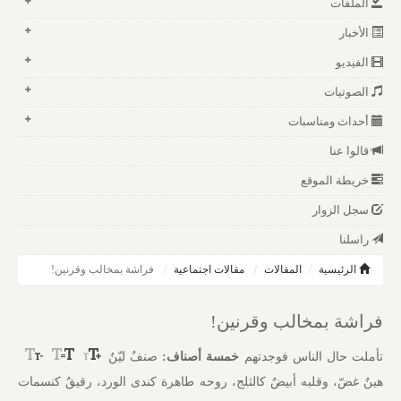
الملفات
الأخبار
الفيديو
الصوتيات
أحداث ومناسبات
قالوا عنا
خريطة الموقع
سجل الزوار
راسلنا
الرئيسية
المقالات
مقالات اجتماعية
فراشة بمخالب وقرنين!
فراشة بمخالب وقرنين!
تأملت حال الناس فوجدتهم
خمسة أصناف:
صنفٌ ليّنٌ
هينٌ غضّ، وقلبه أبيضٌ كالثلج، روحه طاهرة كندى الورد، رقيقٌ كنسمات