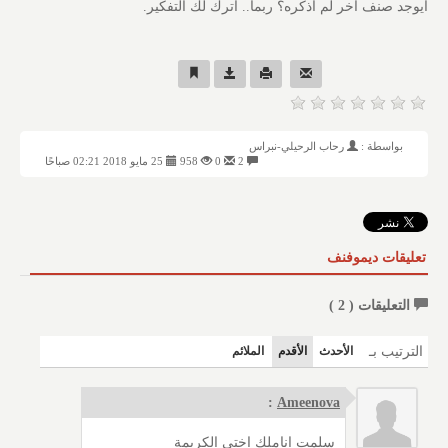
أيوجد صنف آخر لم أذكره؟ ربما.. أترك لك التفكير.
بواسطة :
رحاب الرحيلي-نبراس
2
0
958
25 مايو 2018 02:21 صباحًا
تعليقات ديموفنف
التعليقات (
2
)
الترتيب بـ
الأحدث
الأقدم
الملائم
:
Ameenova
سلمت اناملك اختي الكريمة