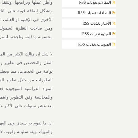
واطر عملها وبرامجها، وتنتقل ا
المقالات تغذيات RSS
وتشكل إضافة قوية على النات
البطاقات تغذيات RSS
الأخبار تغذيات RSS
ومن صاحب النظرة الشمولية
الفيديو تغذيات RSS
محسوبة ودقيقة وناجحة، لتصل ب
الصوتيات تغذيات RSS
لا شك ان هنالك الكثير من ال
النقل والتخصص في تطوير وتق
نوعية من الخدمات، مما يجعلني
التطورات من خلال تطوير المن
المواد الدراسية الموجودة فع
والمحاسبة وفن التطوير واهمي
بعد عشر سنوات على الأكثر 
ان ما يقوم به سيدي ولي العهد
والمهيأة تهيئة سليمة وقوية، 