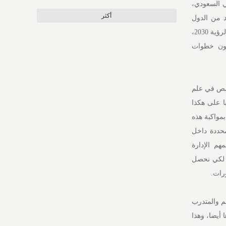
ني السعودي،
أكثر
د من الدول
الأخرى في الإقليم او العالم، التي سبقتنا بخطوات نحو هذه الغاية، ولكن لان القرار والتوجيه يأتي من فارس الرؤية 2030،
كون خطوات
خصص في علم
ا على هكذا
بمواكبة هذه
محددة داخل
هم الإدارة
ة لكي نحصل
رات.
م والمتدرب
 أيضا، وهذا