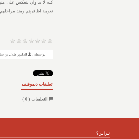
كله لا بد وان ينعكس على منبع
نعومة اظافرهم ومنذ مراحلهم ا
بواسطة :
الدكتور طلال بن سل
تعليقات ديموفنف
التعليقات (
0
)
نبراس؟