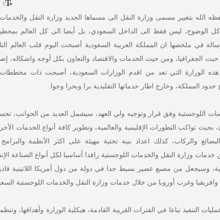
ظه الله بتغيير مسمى وزارة النقل الى مسماها الجديد وزارة النقل والخدمات 
 الوضوح، ليس فقط الى الداخل السعودي، بل أيضا الى كل العالم بمحطين
لرسالة في ملخصها ان المملكة العربية السعودية أصبحت اليوم قلب العالم الن
حيث الجغرافيا، ومن حيث الخدمات والاقتصاد والتعاون بكل أوجه واشكاله، إ
هذه الوزارة التي تعد من اقدم الوزارات السعودية، أصبحت ذات مخططات 
دود المملكة، وخارج اطار خدماتها التقليدية برا وبحرا وجوا.
مات اللوجستية وفق قرار وتوجيه ولي العهد، سيشمل العديد من الجوانب، تحس
 بحيث تواكب التطورات الإقليمية والعالمية، وتطوير كافة أنواع الخدمات الأخ
ضائع والركاب، كذلك اعداد بنية تحتية مهيئة على اكثر الأنظمة والبرامج ا
خدمات وزارة النقل والخدمات اللوجستية رافدا أساسيا لكل أنواع الصناعة الإن
ماتية، وسيجعل من مصنع عصير بسيط جدا في دولة من دول أمريكا اللاتينية قاد
ا وافريقيا وغرب أوروبا من خلال خدمات وزارة النقل والخدمات اللوجستية السعو
 التنفيذ تباعا في الفترات القريبة القادمة، هيكلية الوزارة وأهدافها، وتنظميه