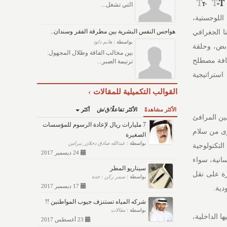
التي تشغل...
اللوجستية،
هواجس النفس البشرية بين مطرقة الفقر وسندان..
ا الجغرافي
بواسطة :
هانم داود
ابض، وحلقة
بين مخالب الفاقة وظلال المجهول:
ضافة مصطلح
ترنيمة الصبر...
استراتيجية
القوالب التكميلية للمقالات
الأكثر مشاهدةً
الأكثر تفاعلًا/ق/ش
أكثر
ين المرافئ
7 مليارات ريال لإعادة الرسوم للمؤسسات
رى من سلام
الصغيرة
بواسطة :
عبدالله صادق دحلان_نبراس
لتكنولوجية
24 ديسمبر 2017
سانية، سواء
سيناريو المطر
رة على نقل
بواسطة :
سمر ركن - جدة
17 ديسمبر 2017
دية.
شركه المياه تستنزف جيوب المواطنين !!
بواسطة :
مقالات
ا الداخلية،
23 أغسطس 2017