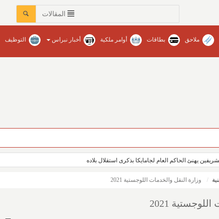
المقالات
ملاحق
بطاقات
أوامر ملكية
أخبار نبراس
التوظيف
عات في محافظات المنطقة‏ / نبراس - إنتصار عبدالله
ريفين يهنئ الحاكم العام لجامايكا بذكرى استقلال بلاده
ية
وزارة النقل والخدمات اللوجستية 2021
للوجستية 2021