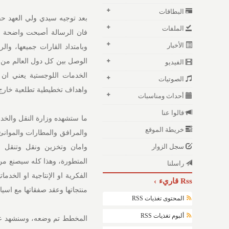
البطاقات
بعد توجيه سيدي ولي العهد حف
الملفات
فان الرسالة أصبحت واضحة كل
الأخبار
وبامتداد القارات جميعها، وا
الوصل بين كل دول العالم من 
الفيديو
الخدمات اللوجستية يعني ان 
الصوتيات
واهداف تخطيطية تطلعية خارج ح
أحداث ومناسبات
قالوا عنا
ما ستشهده وزارة النقل والخد
خريطة الموقع
والمرافق والمطارات والموانئ،
سجل الزوار
وامان وتخزين ونقل وتنقل الب
المتطورة، وهذا كله سيصنع من 
راسلنا
الفكرية او الإنتاجية او الخد
Rss قاريء
منتجاتها وعقد صفقاتها مع اسي
المحتوى تغذيات RSS
ألبوم تغذيات RSS
المخطط تم وضعه، وسنشهد عمليات