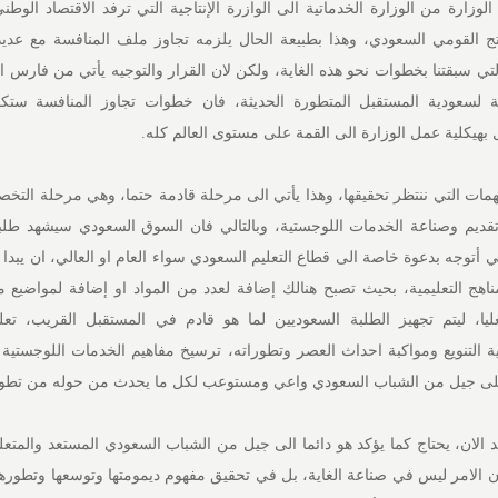
لوزارة من الوزارة الخدماتية الى الوازرة الإنتاجية التي ترفد الاقتصاد الوط
ج القومي السعودي، وهذا بطبيعة الحال يلزمه تجاوز ملف المنافسة مع عدي
 لسعودية المستقبل المتطورة الحديثة، فان خطوات تجاوز المنافسة ست
هيكلية عمل الوزارة الى القمة على مستوى العالم كله.
مهمات التي ننتظر تحقيقها، وهذا يأتي الى مرحلة قادمة حتما، وهي مرحلة الت
ديم وصناعة الخدمات اللوجستية، وبالتالي فان السوق السعودي سيشهد طلب
 أتوجه بدعوة خاصة الى قطاع التعليم السعودي سواء العام او العالي، ان يبدا 
اهج التعليمية، بحيث تصبح هنالك إضافة لعدد من المواد او إضافة لمواضيع 
ليا، ليتم تجهيز الطلبة السعوديين لما هو قادم في المستقبل القريب، تعلم
ة التنويع ومواكبة احداث العصر وتطوراته، ترسيخ مفاهيم الخدمات اللوجستي
على جيل من الشباب السعودي واعي ومستوعب لكل ما يحدث من حوله من تطو
 الان، يحتاج كما يؤكد هو دائما الى جيل من الشباب السعودي المستعد والمتعل
لان الامر ليس في صناعة الغاية، بل في تحقيق مفهوم ديمومتها وتوسعها وتطورها