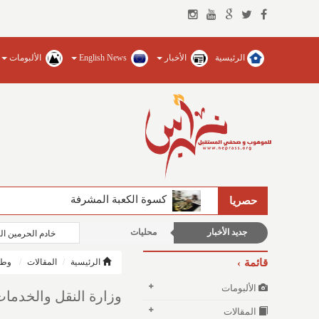
الرئيسية
الأخبار
English News
الألبومات
الأخبار الإقتصادية
كسوة الكعبة المشرفة
الفيصل يضخ المياه العذبة ويؤسس للجام
حصريا
شباب ورياضة
جديد الأخبار
محليات
خادم الحرمين الش
قائمة
الرئيسية
المقالات
وطن
الألبومات
وزارة النقل والخدمات ا
المقالات