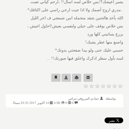
يصير اعيشك؟!بس خلاص لسه اسأل!! ،ارحم كياني تعبت
..مدري اروح أضمك ولا اذا جيت ارخي راسي على اكتافك*
الله يأخذ هالحنين شقد متحمله انين شمعتي ف اخر الليل
بس خلاص بوقف على حيلي ولنفسي بعيش!احاول اعيش.،
بزرع بساتيني كلها ورد
واصنع منها عطر يشبك!
حسبي عليك حتى ولو ببدا صفحتي بدونك*
لسه بأول سطر اذكرك واعلق فيها صورتك!! ...
بواسطة :
حمادي المرزوقي-نبراس
0
0
4.9K
14 أكتوبر 2017 03:33 مساءً