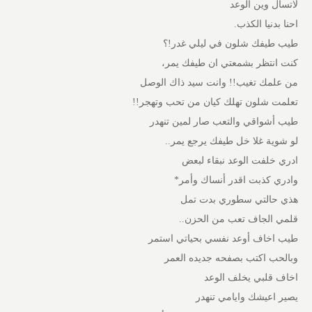
لاتسال وين الوعد
احنا بدنيا الكذب.
طيب طيفك شلون في ليلي غدر!؟
كنت انتظر بشمعتي ان طيفك يمر،
من علمك تغيب!! وانت سيد ذاك الوصل
تعلمت شلون تهلك كيان من تحب وتهجر!!
طيب أشواقي والتعب صار لمين تنهدر
لو شوية غلا خل طيفك يرجع يمر..
ادري خلفت الوعد نبقاء لبعض
وادري كذبت اقدر أنساك وأمر*
هذي حالتي سطوري بدت تمل
قلمي الجاف تعب من الحزن..
طيب اخاف أوعد نفسي بحياتي استمر
وبالحب اكتب بصفحه جديده العمر
اخاف قلبي يخلف الوعد
يصير اعيشك وايامي تنهدر