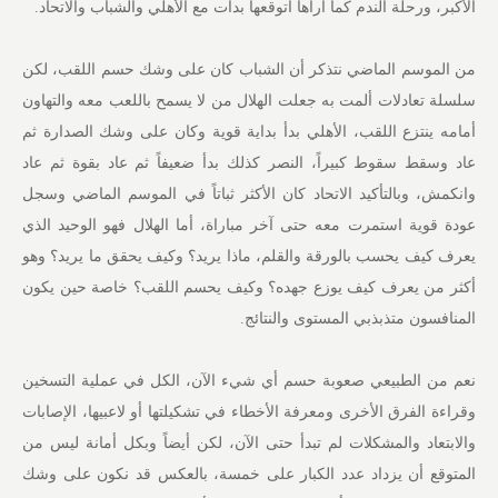
الأكبر، ورحلة الندم كما أراها أتوقعها بدأت مع الأهلي والشباب والاتحاد.
من الموسم الماضي نتذكر أن الشباب كان على وشك حسم اللقب، لكن
سلسلة تعادلات ألمت به جعلت الهلال من لا يسمح باللعب معه والتهاون
أمامه ينتزع اللقب، الأهلي بدأ بداية قوية وكان على وشك الصدارة ثم
عاد وسقط سقوط كبيراً، النصر كذلك بدأ ضعيفاً ثم عاد بقوة ثم عاد
وانكمش، وبالتأكيد الاتحاد كان الأكثر ثباتاً في الموسم الماضي وسجل
عودة قوية استمرت معه حتى آخر مباراة، أما الهلال فهو الوحيد الذي
يعرف كيف يحسب بالورقة والقلم، ماذا يريد؟ وكيف يحقق ما يريد؟ وهو
أكثر من يعرف كيف يوزع جهده؟ وكيف يحسم اللقب؟ خاصة حين يكون
المنافسون متذبذبي المستوى والنتائج.
نعم من الطبيعي صعوبة حسم أي شيء الآن، الكل في عملية التسخين
وقراءة الفرق الأخرى ومعرفة الأخطاء في تشكيلتها أو لاعبيها، الإصابات
والابتعاد والمشكلات لم تبدأ حتى الآن، لكن أيضاً وبكل أمانة ليس من
المتوقع أن يزداد عدد الكبار على خمسة، بالعكس قد نكون على وشك