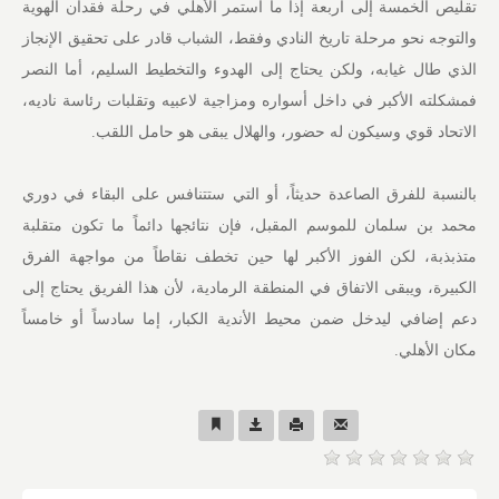
تقليص الخمسة إلى أربعة إذا ما استمر الأهلي في رحلة فقدان الهوية
والتوجه نحو مرحلة تاريخ النادي وفقط، الشباب قادر على تحقيق الإنجاز
الذي طال غيابه، ولكن يحتاج إلى الهدوء والتخطيط السليم، أما النصر
فمشكلته الأكبر في داخل أسواره ومزاجية لاعبيه وتقلبات رئاسة ناديه،
الاتحاد قوي وسيكون له حضور، والهلال يبقى هو حامل اللقب.
بالنسبة للفرق الصاعدة حديثاً، أو التي ستتنافس على البقاء في دوري
محمد بن سلمان للموسم المقبل، فإن نتائجها دائماً ما تكون متقلبة
متذبذبة، لكن الفوز الأكبر لها حين تخطف نقاطاً من مواجهة الفرق
الكبيرة، ويبقى الاتفاق في المنطقة الرمادية، لأن هذا الفريق يحتاج إلى
دعم إضافي ليدخل ضمن محيط الأندية الكبار، إما سادساً أو خامساً
مكان الأهلي.