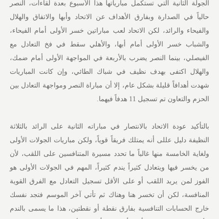
الجولة الثانية التي تستكمل مبارياتها هذا الأسبوع بعدة لقاءات، النصر
حالياً في الصدارة وبفارق الأهداف عن الاتحاد وأبها والاتفاق والهلال
والفيحاء والرائد، لكن الاتحاد لعب مباراتين خسر الأولى أمام الفيحاء،
والشباب خسر الأولى أمام أبها، والأهلي سقط في فخ التعادل مع
الفيصلي، بينما النصر يضرب بالأربعة في المواجهة الأولى أمام ضمك،
والهلال اكتفى بهدف نظيف في شباك الطائي، وإن كانت المباريات
شهدت أهدافاً قليلة بشكل عام، إلا أن مباراة النصر ومواجهة التعادل بين
الحزم والتعاون تم تسجيل 11 هدفاً فيهما.
بالتأكيد عودة الاتحاد بالانتصار في مباراته الثانية على الرائد بالثلاثة
النظيفة دليل عللى أنه يمتلك فريقاً قوياً، ولكن مباريات الجولات الأولى
ولغاية الخامسة منها غالباً ما تحدد مسيرة المتنافسين على اللقب، لأن
من يخسر فيها ويتعادل كثيراً يندم كثيراً، المهم في الجولات الأولى هو
الفوز لمن يريد اللقب أو على الأقل تسجيل التعادل مع الفرق القوية
المنافسة، لكن أن تخسر هنا وهناك ثم تأتي آخر الموسم فتجد نفسك
خارج الحسابات التنافسية بفارق نقطة أو نقطتين، هذا ما يسمى بالندم