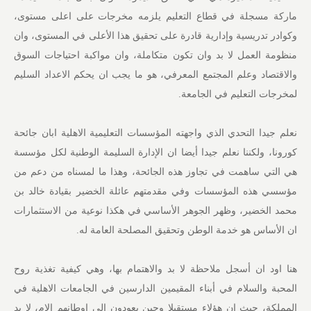
ماركة مسجلة في قطاع التعليم يلزمه مخرجات على اعلى مستوى،
وكوادر تدريسية وإدارية قادرة على تحقيق هذا الأعلى في المستوى، وان
منظومة العمل لا بد وان تكون متكاملة، وان مواكبة احتياجات السوق
والاقتصاد وعلم المجتمع المعرفي، هو ما يجب ان يحكم الاعداد السليم
لمخرجات التعليم في الجامعة.
نعلم جيدا التحدي الذي واجهته المؤسسات التعليمية الاهلية ابان جائحة
كورونا، ولكننا نعلم جيدا أيضا ان الإدارة السليمة الوطنية لكل مؤسسة
هي التي ساهمت في تجاوز هذه الجائحة، وهذا ما لمسناه من دعم من
مؤسسي هذه المؤسسات وفي مقدمتهم عائلة الخضير بقيادة خالد بن
محمد الخضير، وظهر الجوهر الأساسي في هكذا نوعية من الاستثمارات
ان الأساس هو خدمة الوطن وتحقيق المصلحة العامة له.
هنا اود ان أسجل ملاحظة لا بد والاهتمام بها، وهي كيفية تغذية روح
المحبة والسلام في أبناء المقيمين الدارسين في الجامعات الاهلية في
المملكة، حيث ان هؤلاء مستقبلا وحين يعودون الى اوطانهم الام، لا بد