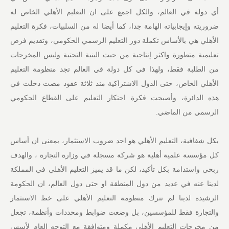
أي دولة في العالم، والكل اجمع على ان التعليم الأهلي الخاص له
ضروريته وإيجابياته الهامة جدا، كما أيضا له من السلبيات، فكرة التعليم
الأهلي هي بالأساس تكملة دور التعليم الرسمي الحكومي، وتقديم فرص
تعليمية متطورة واكثر إنتاجية من حيث البنية التحتية وليس المخرجات
من الطلبة فقط، ولهذا في كل دولة في العالم تجد منظومة التعليم
الأهلي الخاص، حتى الدول الاشتراكية منذ ثلاثة عقود مضت دخلت في
هذه الدائرة، وأصبحت فكرة احتكار التعليم على القطاع الحكومي
الرسمي من الماضي.
بكل شفافية، التعليم الأهلي هو احد ضروب الاستثمار، بمعنى ان أساس
كل مؤسسة علمية أهلية هو شركة مسجلة في وزارة التجارة ، والهدف
ربحي واستدامة بكل تأكيد، لكن ما قد يميز التعليم الأهلي في المملكة
لدينا عنه في عديد من دول المنطقة او حتى دول العالم، ان الحكومة
الرشيدة لدينا لم تترك منظومة التعليم الأهلي على خط الاستثمار
والتجارة فقط للمؤسسين، بل وضعت ضوابط ومحددات وأنظمة، تجعل
من مخرجات التعليم الأهلي مكملة ومتوافقة مع التوجه العام لأسس