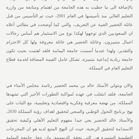
بالإضافة الى ما حظيت به هذه الجامعة من اهتمام ومتابعة من وازرة
التعليم العالي منذ تأسيسها في العام 2001، حيث تم التأسيس من قبل
عائلة الخضير الغنية عن التعريف، والتي كما أوضحت في مقالتي أعلاه
ان السعوديين الذي توجهوا لهكذا نوع من الاستثمار هم أساس رجالات
اعمال متميزون، وعائلة الخضير هي عائلة معروفة ولها كل الاحترام
والتقدير، ولهذا عندما أسست جامعة اليمامة فلقد اهتمت بحيث تكون
جامعة ريادية إبداعية متميزة، تشكل عامل القيمة المضافة لخدمة قطاع
التعليم العام في المملكة.
والان وبتولي الأستاذ خالد بن محمد الخضير رئاسة مجلس الأمناء في
الجامعة، فلقد انتقلت في عهده لمواكبة التطورات الأخير التي تشهدها
المملكة، من نهضة معرفية وفكرية واقتصادية وتعليمية، مع الثبات على
نهج برنامج التحول الوطني والسعي لتحقيق اهداف رؤية المملكة 2030،
والأستاذ خالد الخضير يعي جيدا مفهوم التعليم الأهلي وكيفية تحقيق
الاستدامة لتحقيق الربحية، حيث ان النهج المتبع لديه هو ان المخرجات
التعليمية المتميزة هي التي تحقق الديمومة، وان جعل جامعة اليمامة