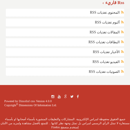
Rss قاريء
المحتوى تغذيات RSS
ألبوم تغذيات RSS
المقالات تغذيات RSS
البطاقات تغذيات RSS
الأخبار تغذيات RSS
الفيديو تغذيات RSS
الصوتيات تغذيات RSS
Powered by
Dimofinf cms
Version 4.0.0
©
Copyright
Dimensions Of Information Ltd.
جميع الحقوق محفوظة لنبراس الإلكترونية. المشاركات والتعليقات المنشورة بأسماء أصحابها او بأسماء
مستعارة لا تمثل الرأي الرسمي لنبراس بل تمثل وجهة نظر كتابها... للتمتع بأفضل مشاهدة ولمزيد من الأمان
إستخدم متصفح Firefox