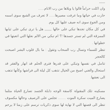
,,,,,,
وان اكلت حراماً قالوا يا ويلاها من رب الانام......
حارت في حياتها وما عرفت مصيرها...... لا تعرف من الشبع سوى اسمه
ومن الجوع سوى انه ضيف عليها كل يوم.
في كل مكان تجدها تبكي على حالها ,,,,,,, هل يا ترى تبكي على ثيابها
الممزقة التي لم تستر جسدها !؟ ام تبكي من الالم نعلها التي اتعبتها في
خطواتها .
تنظر للسماء وتسال رب السحاب وتقول : ما بال قلوب البشر اصبحت
كالحجر
تتامل في نفسها وتبكي على قدرها فترى الحلم قد انهار والفقر قد
استحال والغني اصبح من الخيال تذهب كل ليلة الى فراشها وكأنها تذهب
الى نعشها.
مسكينه تلك المقتولة كاسفة الوجه ذابلة الجسد تصارع الحياة مثلما
يصارع الميت سكرة الموت ........ تجلس على الرصيف وحالها مكسوف
تنظر الى قصتها التي لا نهاية لها سوى ذكريات ترسم على زمنا لا يرحم