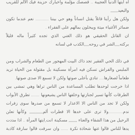
آه ايتها الدنيا العجيبة .. قصصك مؤلمة وأخبارك حزينة فيك الألم للقريب
والبعيد,,,,,,
ولكن هل رأينا قاتلاً يقتل انساناً وهو حي بيننا ........... نعم عندما تكون
ضمائر الأغنياء ميتة ويبخلون بمالهم على الفقراء .
ان القاتل الحقيقي هو ذلك الغني الذي تجده كثيراً ماله قليلاً
بركته,,,,الشر في روحه,,,,الكذب في لسانه
في ذلك الحي الفقير تجد ذاك البيت المهجور من الطعام والشراب ومن
الملبس والفراش تسكن فيه امرأة مسكينة بل مقتولة من الحياة تريد
طعاماً لصغارها.... تنادي بأعلى صوتها ولكن لا تسمع الا صدى صوتها.
اذا خرجت لوحدها تطلب المساعدة من الناس تراها وهي تمشى بين
الطرقات كأنها تسير لجنازتها وخلفها الناس يشيعونها ....... تطرق الأبواب
ولكن لا تجد من الناس الا الاعذار لا تسمع من صدرها سوى زفرات
ندم............ولا ترى على خدها الا قطرات ألم,,,,,,,,,,, وكأنها تعلن
الرحيل من هذا الشقاء والعناء ,,,,,,, مسكينة انت ِايتها المرأة .. اذا مددت
يدها للناس قالوا عنها شحاذة نكرة ...... وان سرقت قالوا سارقة كاذبة