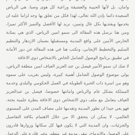
وامان، بل لأنها الحبيبة والعشيقة وراعية كل هوى وصبا، هي الرياض
السعيدة دائما بإذن الله تعالى، لهذا فكل من تعلق بها وجد لزاما عليه ان
يخدمها ويفتديها بكل غال وثمين، نريد لها الأفضل والتميز الأكثر تميزا،
ومن هنا نرسل هذه المقالة الى سمو امين الرياض، الذي هي بمثابة
الحارس الأمين على واقع المدينة ومستقبلها بضمان الازدهار والتنظيم
السليم والتخطيط الإيجابي، ونكتب هنا في هذه المقالة عن دور الأمانة
في تطبيق برنامج الوصول الشامل الخاص بالاشخاص ذوي الاعاقة .
لا شك ان سمو الأمير فيصل بن عبد العزيز العياف امين منطقة الرياض،
يولي موضوع الوصول الشامل أهمية كبيرة، وليس بغريب على سموه
وهو من اسرة ذات الخبرة الطويلة في العمل الحكومي والبلدي وخدمة
المملكة بشكل عام والرياض وامانتها خصوصا، فيصل بن عبدالعزيز
العياف يتعامل مع ملف ذوي الاشخاص ذوي الاعاقة بنظرة علمية بحتة،
فهو يعي جيدا ان تطور المدينة وتقدمها على مصاف المدن على المستوى
العالمي، لا يمكن ان يتحقق الا من خلال الاهتمام بكافة التفاصيل
والجزئيات، وان المدينة التي لا يكون فيها كل سكانها وزوارها قادرون
على الوصول والاندماج، تبقى مدينة غير متطور وغير قادرة على الدخول