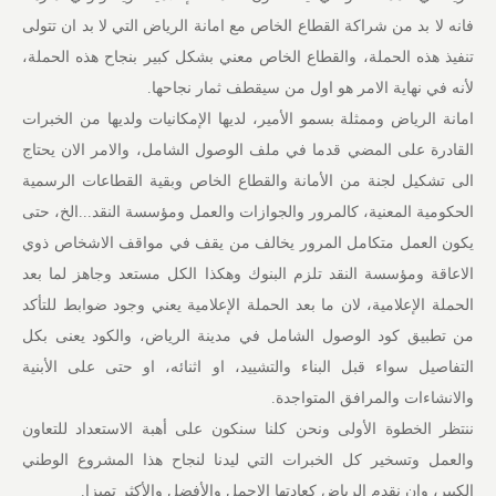
فانه لا بد من شراكة القطاع الخاص مع امانة الرياض التي لا بد ان تتولى
تنفيذ هذه الحملة، والقطاع الخاص معني بشكل كبير بنجاح هذه الحملة،
لأنه في نهاية الامر هو اول من سيقطف ثمار نجاحها.
امانة الرياض وممثلة بسمو الأمير، لديها الإمكانيات ولديها من الخبرات
القادرة على المضي قدما في ملف الوصول الشامل، والامر الان يحتاج
الى تشكيل لجنة من الأمانة والقطاع الخاص وبقية القطاعات الرسمية
الحكومية المعنية، كالمرور والجوازات والعمل ومؤسسة النقد...الخ، حتى
يكون العمل متكامل المرور يخالف من يقف في مواقف الاشخاص ذوي
الاعاقة ومؤسسة النقد تلزم البنوك وهكذا الكل مستعد وجاهز لما بعد
الحملة الإعلامية، لان ما بعد الحملة الإعلامية يعني وجود ضوابط للتأكد
من تطبيق كود الوصول الشامل في مدينة الرياض، والكود يعنى بكل
التفاصيل سواء قبل البناء والتشييد، او اثنائه، او حتى على الأبنية
والانشاءات والمرافق المتواجدة.
ننتظر الخطوة الأولى ونحن كلنا سنكون على أهبة الاستعداد للتعاون
والعمل وتسخير كل الخبرات التي ليدنا لنجاح هذا المشروع الوطني
الكبير، وان نقدم الرياض كعادتها الاجمل والأفضل والأكثر تميزا.