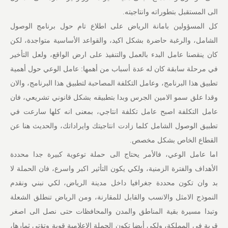
الى المستقبل بتطوراته وانتاجيته.
كل المسؤولين بامانة الرياض على اطلاع تام حول برنامج الوصول
الشامل، والرغبة حاضرة بشكل اكيد، والقواعد الأساسية متواجدة، لكن
كان ينقصنا عامل البدء بالعمل والتنفيذ على ارض الواقع، ولعل التأخير
في مرحلة سابقة كان له عدة أسباب من أهمها: عامل الوعي حول أهمية
تطبيق هذا البرنامج، وعامل التكلفة المصاحبة لتطبيق هذا البرنامج، والان
وقدا علق سمو الامين الجرس وبدا بتطبيقه بشكل قانوني تشريعي، فان
عامل التكلفة اصبح عامل تكلفة انتاجي، بمعنى انه كلها سارعت في
تطبيق الوصول الشامل كلما زادت انتاجيتك وايراداتك، والحديث هنا عن
القطاع الخاص بشكل مخصص.
اما عامل الوعي، فالأمر يحتاج الى حملة توعوية كبيرة جدا محددة
الأهداف والفترة الزمنية، ولكي يكون التأثير اكبر واسرع، فان الحملة لا
بد وان تكون محددة جغرافيا داخل مدينة الرياض، لكي نبني ونقدم
النموذج الامثل والانسب والقابل للمقارنة، ومن الرياض تنطلق الشعلة
وتبدا مسيرة بقية المناطق والمدن والمحافظات حتى نصل الى اصغر
قرية في المملكة، ولكي أيضا تكون الحملة الإعلامية قوية وتؤتي ثمارها،