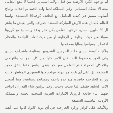
لم تواجهه الكرة الأرضية من قبل، ولأنه استثنائي فحتما لا ينفع التعامل
معه الا بشكل استثنائي، وفي المملكة لدينا ولله الحمد تم احداث وإنتاج
أسلوب متميز في كيفية التعامل مع الجائحة كوفيد19 المستجد، واثبتنا
للعالم كله ان هذه الأرض المباركة الممتدة جغرافيا والتي يعيش ما يناهز
ال 30 مليون انسان، تم فيها التعامل بكل حذر ودقة وإنسانية مع كورونا
سواء من حيث الوقاية او الرعاية، او من حيث تبعات الجائحة والحظر
اقتصاديا وسياسيا وماليا ومجتمعيا.
ولأنها حكومة سيدي خادم الحرمين الشريفين ومتابعة واشراف سيدي
ولي العهد يحفظهما الله، فان الامر كلها من كل الجوانب والنواحي
والامكان الجغرافية تم التعامل معها كما ينبغي، وليس فقط داخل حدود
المملكة، بل على أي بقعة من دولة يتواجد فيها السعودي المواطن كانت
وزارة الخارجية حاضرة متواجدة داعمة ومساندة ومتابعة، وهنا أسجل
الامر كشاهد حقيقي لما يحدث وحدث، وفي دولتين شاء القدر ان اتواجد
فيهما اثناء جائحة كرورنا، الامارات العربية المتحدة الحبيبة والمملكة
الأردنية الهاشمية الشقيقة.
وللأمانة فكل كوادر وزارة الخارجية في أي دولة كانوا، كانوا على أهبة