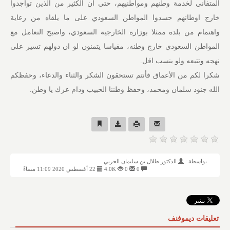
المتفاني لخدمة وطنهم ومواطنيهم، حتى ان الكثير من الذين تواجدوا
خارج اوطانهم حسدوا المواطن السعودي على ما يلقاه من رعاية
واهتمام من بلده ممثلا بوزارة الخارجية السعودي، واصبح التعامل مع
المواطن السعودي خارج وطنه، مقياسا يتمنون لو ان دولهم تسير على
نهجه وتتبعه ولو بنسب اقل.
شكرا لكم من الأعماق فأنتم تستحقون الشكر والثناء والدعاء، وحفظكم
الله جنود سلمان ومحمد، وحفظ وطننا الحبيب ودام عزك يا وطن.
بواسطة :
الدكتور طلال بن سليمان الحربي
0
0
4.0K
22 أغسطس 2020 11:09 مساءً
تعليقات ديموفنف