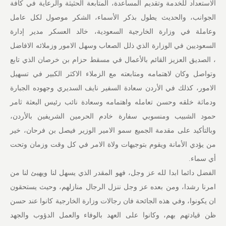
الاستعداد للخدمة وتقديم المساعدة، المتابعة الحثيثة والرعاية في كافة
الجوانب، والحديث يطول بذكر الأسماء، الشكر موصول لكل عامل
وعاملة في وزارة الخارجية السعودية، خالد العسكر مدير إدارة
السعوديين في الوزارة الذي ذلل الصعاب وسهل الامور وزملائه الافاضل
، الصديق العزيز القائم بالأعمال في مسقط حزام بن خرصان الذي تابع
وتواصل وكان لاهتمامه ومتابعته مع الزملاء الاكثر الكبير في تسهيل
الامور، كذلك في الأردن سعادة السفير نايف السديري وجهوده الجبارة
ودماثة خلقه وحسن تعامله واهتمامه وسعادة نائب رئيس البعثة ثامر
حمود الشبيب ومنسوبي سفارة خادم الحرمين الشريفين بالأردن،
وبالتأكيد على مقدمة الجميع سمو الامير الوزير فيصل بن فرحان، خير
من يؤدي الأمانة ويقوم بتوجيهات ولاة الامر في كل وقت وزمان وتحت
أي سماء.
الفضل دائما ابدا لله عز وجل، فهو المقدر الذي يسهل لنا ويهيئ لنا من
امرنا رشدا، ومن بعده عز وجل ننزل الرجال منازلهم، وحيث يستحقون
ان يكونوا، وفي هذه الجائحة فان رجالات وزارة الخارجية كانوا عند حسن
ظن قيادتهم بهم، وكانوا على العهد بالوفاء والعمل الدؤوب والجهد