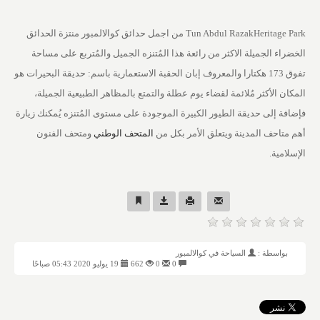
Tun Abdul RazakHeritage Park من اجمل حدائق كوالالمبور منتزة الحدائق
الخضراء الجميلة الاكثر من رائعة هذا المُتنزه الجميل والمُتربع على مساحة
تفوق 173 هكتارا والمعروف إبان الحقبة الاستعمارية باسم: حديقة البحيرات هو
المكان الأكثر مُلائمة لقضاء يوم عطلة والتمتع بالمظاهر الطبيعية الجميلة،
فإضافة إلى حديقة الطيور الكبيرة الموجودة على مستوى المُتنزه يُمكنك زيارة
أهم متاحف المدينة ويتعلق الأمر بكل من
المتحف الوطني
ومتحف الفنون
الإسلامية.
بواسطة :
السياحة في كوالالمبور
0
0
662
19 يوليو 2020 05:43 صباحًا