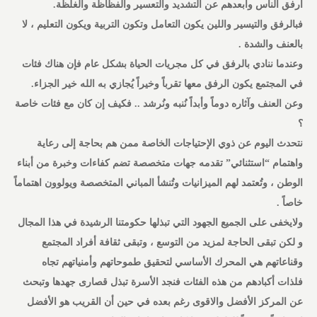
أرفق الناس وأبعدهم عن التشديد والتعسير والفظاظة والغلظة.
فبالرفق والتيسير واللين يكون التعامل وتكون التربية ويكون التعليم ، لا
بالعنف والشدة .
وعندما ننادي بالرفق في كل مجريات الحياة بشكل عام فإن هناك فئات
في المجتمع يكون الرفق معها تقرباً وخيراً يُجازي به الله خير الجزاء.
وعن العنف وآثاره دوماً وأبداً نُنبه ونُرشد .. فكيف إن كان مع فئات خاصة
؟
نتحدث اليوم عن ذوي الإحتياجات الخاصة ممن هم بحاجة إلى رعاية
واهتمام “استثنائي” تقدمه جهات متخصصة تضم كفاءات وخبرة من أبناء
الوطن ، وتُعتمد لهم الميزانيات وتُنشأ المباني المتخصصة ويولوون اهتماماً
خاصاً .
ولايخفى على الجميع الجهود التي تبذلها حكومتنا الرشيدة في هذا المجال
و لكن تبقى الحاجة لمزيد من التوسع ، وتبقى ثقافة أفراد المجتمع
وقناعاتهم هي المحرك الأساسي لتحقيق طموحاتهم وأمنياتهم تجاه
فلذات أكبادهم من هذه الفئات فنجد الأسرة تبذل قصارى جهدها وتبحث
عن المركز الأفضل والاقوى رغم بعده في حين أن القريب هو الأفضل