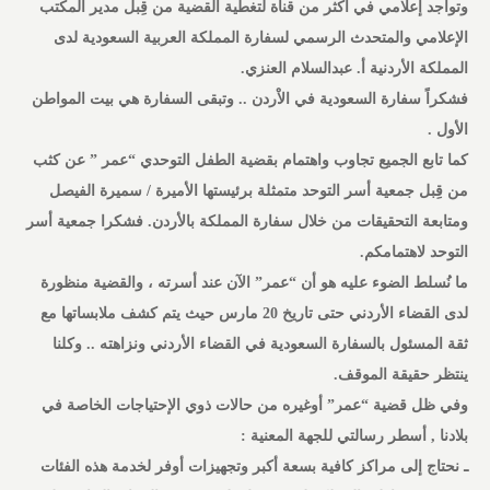
وتواجد إعلامي في اكثر من قناة لتغطية القضية من قِبل مدير المكتب
الإعلامي والمتحدث الرسمي لسفارة المملكة العربية السعودية لدى
المملكة الأردنية ‏أ. عبدالسلام العنزي.
فشكراً سفارة السعودية في الاْردن .. وتبقى السفارة هي بيت المواطن
الأول .
كما تابع الجميع تجاوب واهتمام بقضية الطفل التوحدي “عمر ” عن كثب
من قِبل جمعية أسر التوحد متمثلة برئيستها الأميرة / سميرة الفيصل
ومتابعة التحقيقات من خلال سفارة المملكة بالأردن. فشكرا جمعية أسر
التوحد لاهتمامكم.
ما نُسلط الضوء عليه هو أن “عمر” الآن عند أسرته ، والقضية منظورة
لدى القضاء الأردني حتى تاريخ 20 مارس حيث يتم كشف ملابساتها مع
ثقة المسئول بالسفارة السعودية في القضاء الأردني ونزاهته .. وكلنا
ينتظر حقيقة الموقف.
وفي ظل قضية “عمر” أوغيره من حالات ذوي الإحتياجات الخاصة في
بلادنا , أسطر رسالتي للجهة المعنية :
ـ نحتاج إلى مراكز كافية بسعة أكبر وتجهيزات أوفر لخدمة هذه الفئات