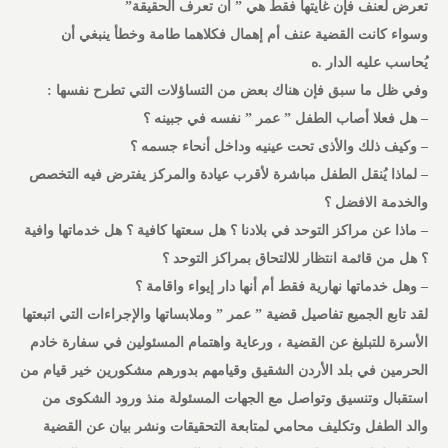
تعرض لعنف فإن غايتها فقط هي ” أن تعرف الحقيقة”
وسواء كانت القضية عنف أم إهمال فكلاهما طامة وخطأ ينبغي أن
يُحاسب عليه الدار .ه
وفي ظل ما سبق فإن هناك بعض من التساؤلات التي تطرح نفسها :
– هل فعلا أصاب الطفل ” عمر ” نفسه في جبينه ؟
– وكيف ذلك والأذى تحت عينيه وداخل أنحاء جسمه ؟
– لماذا يُنقل الطفل مباشرة لأقرب عيادة والمركز يفترض فيه التخصص
والخدمة الافضل ؟
– ماذا عن مراكز التوحد في بلادنا ؟ هل سعتها كافية ؟ هل خدماتها وافية
؟ هل من قائمة انتظار للالتحاق بمراكز التوحد ؟
– وهل خدماتها نهارية فقط أم أنها دار إيواء واقامة ؟
لقد تابع الجميع تفاصيل قضية ” عمر ” وملابساتها والإجراءات التي اتبعتها
الأسرة للتبليغ عن القضية ، ورعاية واهتمام المسئولين في سفارة خادم
الحرمين في بلد الأردن الشقيق وقيامهم بدورهم مشكورين خير قيام من
استقبال وتنسيق وتواصل مع الجهات المسئولة منذ ورود الشكوى من
والد الطفل وتكليف محامي لمتابعة التحقيقات ونشر بيان عن القضية