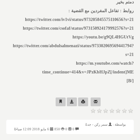
دمتم بخير
روابط : تفاعل المغردين مع القضية :
‏https://twitter.com/abdulsalmenazi/status/973302069569441794?
s=21
‏https://m.youtube.com/watch?
time_continue=414&v=JPzKbHJpZ[/indent]ME
/B]
[
بواسطة :
سمر ركن - جدةً
0
0
850
6 مايو 2018 12:09 صباحًا