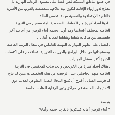
في جميع مناطق المملكة ليس فقط على مستوى الرعاية النهارية بل
نحتاج لدور ايواء للإقامة لتكون بيئة علاجية متخصصة بالقرب من الأسرة
فالناحية الإجتماعية والنفسية مهمة لتحسن الحالة .
ـ لدينا أعداد كبيرة من الكفاءات السعودية المتخصصين في التربية
الخاصة بمختلف أقسامها وهم أولى بخدمة أبناء الوطن من أي بلد آخر
فلنستفيد من طاقات شبابنا وشاباتنا لحماية أبناءنا .
ـ لنعمل على تطوير المهارات المهنية للعاملين في مجال التربية الخاصة
ومستجداتها من خلال البرامج والدورات التدريبية لتساعدهم على اكتساب
الخبرة أكثر وصقل المهارات.
ـ هناك أعداد كبيرة من الخريجين والخريجات المختصين في التربية
الخاصة منهم الحاصلين على الرخصة من هيئة التخصصات ممن لم تتاح
له فرصة العمل ، أقترح أن يُفتح المجال للعمل التطوعي لخدمة ذوي
الاحتياجات الخاصة في مراكز ودور الرعاية للفئات الخاصة .
همسة :
” أبناء الوطن أمانة فليكونوا بالقرب خدمة وأمانا”