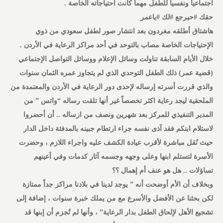
اجتماعياً ونفسياً للطفل مهما كانت احتياجاته الخاصة .
حقك #حيرجع #لك #ياعمر
هاشتاق أطلقه مغردون بعد انتشار صور لطفل سعودي من ذوي
الإحتياجات الخاصة مصاب بالتوحد في أحد مراكز الرعاية في الأردن .
خلال الأيام السابقة تناولت وسائل الإعلام ووسائل التواصل الإجتماعي
(قضية عمر) ذلك الطفل التوحدي الذي لم يتجاوز عمره الثمان سنوات
والذي قررت أسرته إرساله لإحدى دور الرعاية في الأردن والمعتمدة من
الملحقية ليجد رعاية اكثر تخصصاً غير أنها تلقت رساله “واتس ” من
المدير التنفيذي للمركز بعد شهرين ونصف من ارساله .. أن أحضروا
لاستلام ابنكم فقد آذى نفسه جراء ارتطام جبينه بالمدفئة داخل الدار
حيث نُقل مباشرة لأقرب عيادة الكشف عليه واجراء اللازم ، وحضرت
الأسرة لتستلم ابنها وعلى وجهه وجسمه آثار كدمات وفي أعينهم
تساؤلات .. هل هو عنف أم إهمال ؟؟
وبخلاف أن الأم أوضحت أنه ” يوجد لدينا في بلادنا مراكز جداً ممتازة
لكن بحثنا عن الأفضل والأسرع مع من يملك خبرة سنوات ، إضافة إلى
تشجيع الأهل لإلحاق الطفل بدار الرعاية” ، وأنها لم تُجزم أن إبنها قد