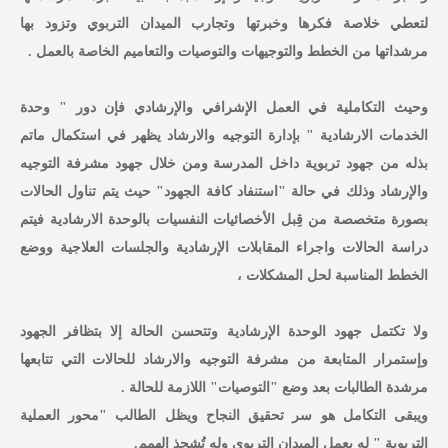
لتعطي خلاصة فكرها وخبرتها وتجارب الميدان التربوي وتزود بها
مرشداتها من الخطط والتوجيهات والتوصيات والتعاميم الخاصة بالعمل .
وحيث التكاملية في العمل الإشرافي والإرشادي فإن دور " وحدة
الخدمات الارشادية " بإدارة التوجيه والارشاد يظهر في استكمال ماتم
بذله من جهود تربوية داخل المدرسة ومن خلال جهود مشرفة التوجيه
والإرشاد وذلك في حالة "استنفاد كافة الجهود" حيث يتم تناول الحالات
بصورة متخصصة من قِبل الأخصائيات النفسيات بالوحدة الارشادية فيتم
دراسة الحالات واجراء المقابلات الإرشادية والجلسات العلاجية ووضع
الخطط المناسبة لحل المشكلات ،
ولا تكتمل جهود الوحدة الإرشادية وتتحسن الحالة إلا بتظافر الجهود
وإستمرار المتابعة من مشرفة التوجيه والارشاد للحالات التي تتابعها
مرشدة الطالبات بعد وضع "التوصيات" اللازمة للحالة .
ويبقى التكامل هو سر تحقيق النجاح ويظل الطالب "محور العملية
التربوية " له يعمل الميدان التربوي وله تُشحذ الهمم.