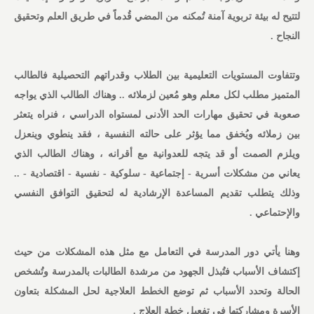
لتتيح له بيئة تربوية آمنة تُمكنه من المضي قُدماً في طريق العلم وتحقيق
النجاح .
وتتفاوت المستويات التعليمية بين الطلاب وقدراتهم التحصيلية فالطالب
المتميز مطلب لكل معلم وهو مُعين لزملائه .. وهناك الطالب الذي يواجه
صعوبة في تحقيق مهارات الحد الأدنى لمستواه الدراسي ، فنراه يتعثر
بين زملائه ويُخفق مما يؤثر على حالته النفسية ، فقد ينطوي وينعزل
ويلزم الصمت أو قد يتجه للعدوانية مع أقرانه ، وهناك الطالب الذي
يعاني من مشكلات أسرية - إجتماعية - سلوكية - نفسية - اقتصادية - ..
وذلك يتطلب تقديم المساعدة الإرشادية له لتحقيق التوافق النفسي
والإحتماعي .
وهنا يأتي دور المدرسة في التعامل مع مثل هذه المشكلات من حيث
إكتشاف الأسباب فتُبذل الجهود من مرشدة الطالبات بالمدرسة وتُشخص
الحالة وتحدد الأسباب ثم توضع الخطط العلاجية لحل المشكلة بتعاون
الأسرة ومشاركتها في تفعيل خطة العلاج .