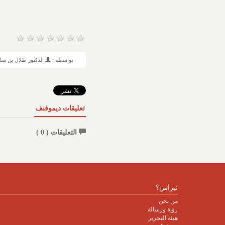
بواسطة :
الدكتور طلال بن سل
تعليقات ديموفنف
التعليقات (
0
)
نبراس؟
من نحن
رؤية ورسالة
هيئة التحرير