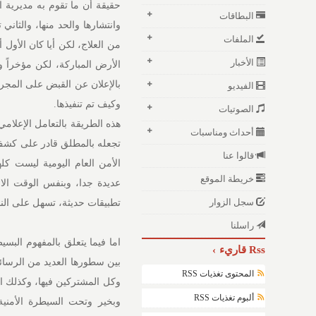
حقيقة أن ما تقوم به مديرية 
البطاقات
وانتشارها والحد منها، والثاني
الملفات
من العلاج، لكن أيا كان الأول
الأخبار
الأرض المباركة، لكن مؤخراً و
بالإعلان عن القبض على المجرم
الفيديو
وكيف تم تنفيذها.
الصوتيات
هذه الطريقة بالتعامل الإعلامي
أحداث ومناسبات
تجعله بالمطلق قادر على كشف أ
قالوا عنا
الأمن العام اليومية ليست كل
خريطة الموقع
عديدة جدا، وبنفس الوقت الام
سجل الزوار
تطبيقات حديثة، تسهل على الن
راسلنا
اما فيما يتعلق بالمفهوم البسي
Rss قاريء
بين سطورها العديد من الرسائل
المحتوى تغذيات RSS
وكل المشتركين فيها، وكذلك ال
ألبوم تغذيات RSS
وبخير وتحت السيطرة الأمني