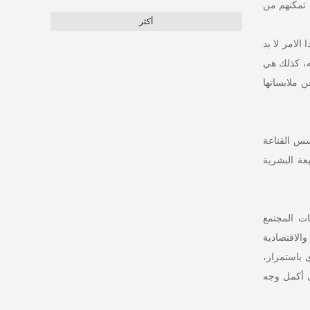
 تمكنهم من
أكثر
الامر لا بد
ه، كذلك هي
 ملابساتها
سس القناعة
عة البشرية
ات المجتمع
الاقتصادية
 باستمرار،
لى أكمل وجه