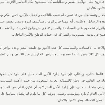
قادرون على مواكبة العصر ومتطلباته، كما يتسلحون بكل العناصر اللازمة التي
أمن والأمان.
ذير وتنبيه لكل من قد تسول له نفسه بالتلاعب والإخلال بالأمن، فمن يفكر بهذا 
ذه الرسائل الإعلامية، أنه مهما طال الزمان سيكشف امره ويلقى القبض علي
والزوار تشجعهم على المساهمة والمشاركة في منع وقوع الجريمة، والكشف عن
يع في بوتقة المسؤولية والشراكة في حماية الوطن والأمن الداخلي.
لأحداث الاقتصادية والسياسية، كل هذه الأمور مع طبيعة البشر وعدم توافر أ
ق، كل ذلك يفرز لنا ما نسميهم بالمنحرفين الخارجين عن القانون وعن الطبي
 عالمنا مثالي، وبالتالي فإن قوة إدارة الأمن العام دليل على قوة كل مكون
ة في العالم، في وطن كالمملكة العربية السعودية من حيث الأهمية السياسية و
غرافي وتعداد سكاني، فإن إدارة الأمن العام لا بد أن تكون اعلى من المستوى
بالأمن العام كإدارة ومؤسسة وطنية، وتوفير كل ما يلزم لها للقيام بمهامها ع
لوطن المعطاء وطن الامن والامان.