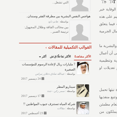
التي تشغل...
الوقاية خير
هواجس النفس البشرية بين مطرقة الفقر وسندان..
يم على هذه
بواسطة :
هانم داود
فيما يتعلق
بين مخالب الفاقة وظلال المجهول:
ال الجرمية
ترنيمة الصبر...
والبشرية ما
القوالب التكميلية للمقالات
ى أن أعمال
الأكثر مشاهدةً
الأكثر تفاعلًا/ق/ش
أكثر
ة وتنظيمية
7 مليارات ريال لإعادة الرسوم للمؤسسات
تعديلات او
الصغيرة
بواسطة :
عبدالله صادق دحلان_نبراس
24 ديسمبر 2017
سيناريو المطر
 تبثها تحمل
بواسطة :
سمر ركن - جدة
17 ديسمبر 2017
تبع منفذيها
شركه المياه تستنزف جيوب المواطنين !!
لعام مطمئن
بواسطة :
مقالات
يملكون من
23 أغسطس 2017