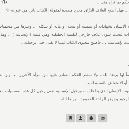
كم بما تراه مني ..
.. فهل أصبح الغلاف البرَّاق مجرد مصيدة لمقولة (الكتاب باين من عنوانه)!؟
ة الإنسان بشهاداته أو منصبه أو نسبه أو ماله أو شكله ... وغيرها من مسميات
ات ليست سوى غلاف خارجي للقيمة الحقيقية وهي قيمة (الإنسانية ) ،، وهذ
يت بإنسانيتك ،،، فأصبح محتوى الكتاب ثمينا لا يفنى حتى برحيلك ...
 لها برضا الله،، ولا تنتظر الحكم الصادر عليها من مرآة الآخرين ،،، ولن ت
أو الانخفاض بالنسبة لك،،
وت الإنسان الذي بداخلك ،، ورحيل الإنسانية تعني رحيل كل هذه المسميات مع
جود وجوهر الراحة الحقيقية .. برضا الله.