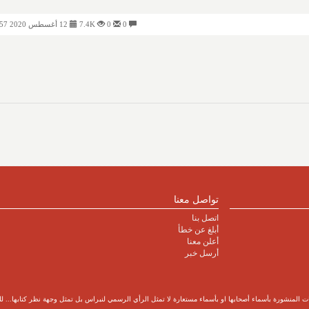
0
0
7.4K
12 أغسطس 2020 09:57 مساءً
تواصل معنا
اتصل بنا
أبلغ عن خطأ
أعلن معنا
أرسل خبر
 المنشورة بأسماء أصحابها او بأسماء مستعارة لا تمثل الرأي الرسمي لنبراس بل تمثل وجهة نظر كتابها... للتمت