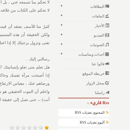
لا تحكم بما تسمعه عني ، بل أح
البطاقات
لا تحكم على الكتاب من غلافه .
الملفات
الأخبار
كثيرٌ منا للأسف يعتقد أن قيم
ولكن الحقيقة أن هذه المسمي
الفيديو
تفنى وتزول برحيلك إلا إذا اعتل
الصوتيات
أحداث ومناسبات
رسالتي إليك ..
قالوا عنا
هل تعلم متى تعلو بإنسانيتك !؟
خريطة الموقع
إذا أصبحت مرآة نفسك وحاكماً
سجل الزوار
ورضاهم عنك ، مقياس الارتفاع 
واعلم أن الموت الحقيقي هو م
راسلنا
أنت) ،، حتى تصل إلى حقيقة الو
Rss قاريء
المحتوى تغذيات RSS
ألبوم تغذيات RSS