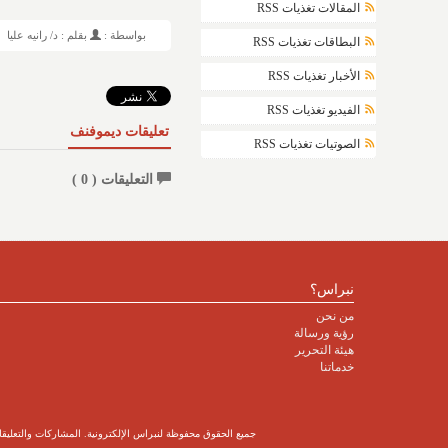
المقالات تغذيات RSS
بواسطة :
بقلم : د/ رانيه عليا
البطاقات تغذيات RSS
الأخبار تغذيات RSS
الفيديو تغذيات RSS
تعليقات ديموفنف
الصوتيات تغذيات RSS
التعليقات (
0
)
نبراس؟
من نحن
رؤية ورسالة
هيئة التحرير
خدماتنا
جميع الحقوق محفوظة لنبراس الإلكترونية. المشاركات والتعليقات