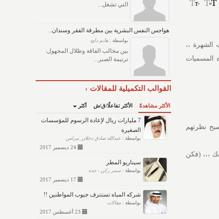
التي تشغل...
هواجس النفس البشرية بين مطرقة الفقر وسندان..
بواسطة :
هانم داود
 الشهرة ،،
بين مخالب الفاقة وظلال المجهول:
ه المسميات
ترنيمة الصبر...
القوالب التكميلية للمقالات
الأكثر مشاهدةً
الأكثر تفاعلًا/ق/ش
أكثر
7 مليارات ريال لإعادة الرسوم للمؤسسات
صبح نظرتهم
الصغيرة
بواسطة :
عبدالله صادق دحلان_نبراس
24 ديسمبر 2017
ك ،،، (فكن
سيناريو المطر
بواسطة :
سمر ركن - جدة
17 ديسمبر 2017
شركه المياه تستنزف جيوب المواطنين !!
بواسطة :
مقالات
23 أغسطس 2017