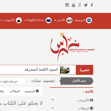
الرئيسية
الأخبار
English News
الألبومات
منوعات وغرائب
الأخبار الإقتصادية
الأخبار العربية والعالمية
كسوة الكعبة المشرفة
حصريا
شباب ورياضة
جديد الأخبار
اوتوموبيل - سيارات
«بي إم دبليو» تب
عالم التقنية
قائمة
الرئيسية
المقالات
نواف
محليات
الألبومات
لا تحكم على الكتاب م
المقالات