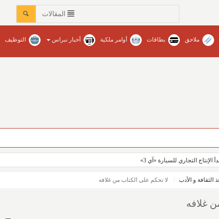
المقالات
ملاحق
بطاقات
أوامر ملكية
أخبار نبراس
التوظيف
دأ الإنتاج التجاري للسيارة «آي 3»
ذ الثقافة و الأدب
لا تحكم على الكتاب من غلافه
ن غلافه